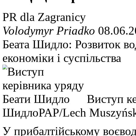
PR dla Zagranicy
Volodymyr Priadko
08.06.2
Беата Шидло: Розвиток во
економіки і суспільства
Виступ ке
Шидло
PAP/Lech Muszyńs
У прибалтійському воєвод