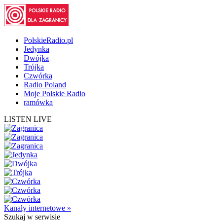
PolskieRadio.pl
Jedynka
Dwójka
Trójka
Czwórka
Radio Poland
Moje Polskie Radio
ramówka
LISTEN LIVE
Kanały internetowe »
Szukaj
w serwisie