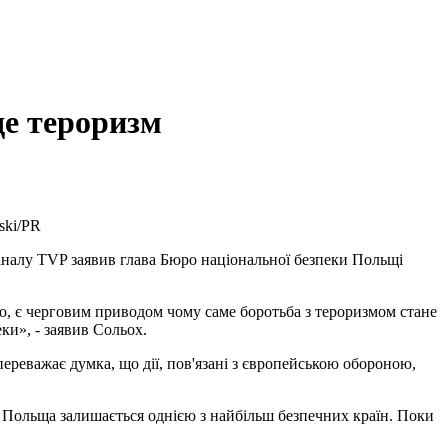
де тероризм
ski/PR
каналу TVP заявив глава Бюро національної безпеки Польщі
но, є черговим приводом чому саме боротьба з тероризмом стане
ки», - заявив Сольох.
переважає думка, що дії, пов'язані з європейською обороною,
и Польща залишається однією з найбільш безпечних країн. Поки