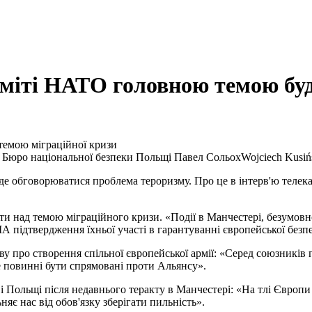
аміті НАТО головною темою бу
темою міграційної кризи
 Бюро національної безпеки Польщі Павел Сольох
Wojciech Kusiń
буде обговорюватися проблема тероризму. Про це в інтерв'ю теле
ти над темою міграційного кризи. «Події в Манчестері, безумов
 підтвердження їхньої участі в гарантуванні європейської безпе
у про створення спільної європейської армії: «Серед союзників 
 повинні бути спрямовані проти Альянсу».
і Польщі після недавнього теракту в Манчестері: «На тлі Європ
яє нас від обов'язку зберігати пильність».