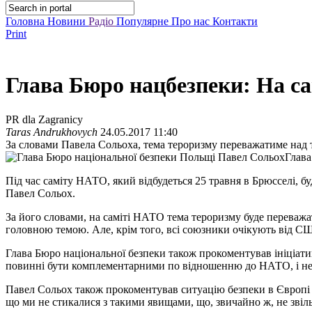
Головна
Новини
Радіо
Популярне
Про нас
Контакти
Print
Глава Бюро нацбезпеки: На с
PR dla Zagranicy
Taras Andrukhovych
24.05.2017 11:40
За словами Павела Сольоха, тема тероризму переважатиме над 
Глава
Під час саміту НАТО, який відбудеться 25 травня в Брюсселі, 
Павел Сольох.
За його словами, на саміті НАТО тема тероризму буде переважа
головною темою. Але, крім того, всі союзники очікують від США
Глава Бюро національної безпеки також прокоментував ініціатив
повинні бути комплементарними по відношенню до НАТО, і не
Павел Сольох також прокоментував ситуацію безпеки в Європі 
що ми не стикалися з такими явищами, що, звичайно ж, не звільн