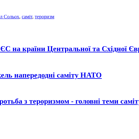
л Сольох
,
саміт
,
тероризм
ЄС на країни Центральної та Східної Є
кель напередодні саміту НАТО
ротьба з тероризмом - головні теми сам