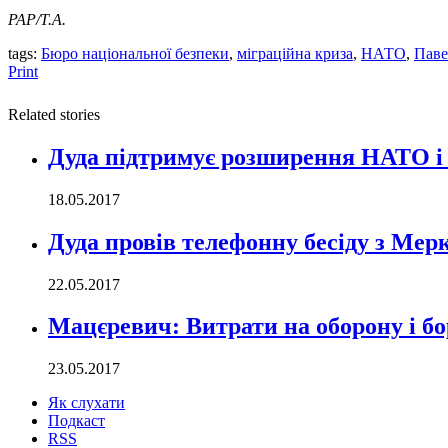
PAP/Т.А.
tags:
Бюро національної безпеки
,
міграційна криза
,
НАТО
,
Паве
Print
Related stories
Дуда підтримує розширення НАТО і 
18.05.2017
Дуда провів телефонну бесіду з Мер
22.05.2017
Мацєревич: Витрати на оборону і бо
23.05.2017
Як слухати
Подкаст
RSS