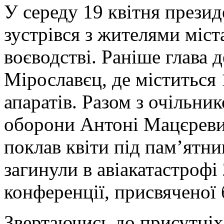
У середу 19 квітня прези
зустрівся з жителями міс
воєводстві. Раніше глава 
Мірославєц, де міститься 
апаратів. Разом з очільни
оборони Антоні Мацєрев
поклав квіти під пам’ятни
загинули в авіакатастрофі
конференції, присвяченої 
Звертаючись до присутніх