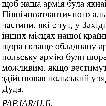
щоб наша армія була якн
Північноатлантичного алья
частини, які є тут, у Захі
інших місцях нашої країн
щораз краще обладнану ар
польську армію були щора
можливим, якщо вестимутьс
здійснював польський уря
Дуда.
PAP
,IAR
/Н.Б.