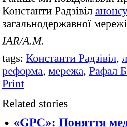
Константи Радзівіл
анонсу
загальнодержавної мережі
IAR
/А.М.
tags:
Константи Радзівіл
,
л
реформа
,
мережа
,
Рафал Б
Print
Related stories
«GPC»: Поняття ме