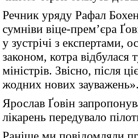
Речник уряду Рафал Бохен
сумніви віце-прем’єра Ґов
у зустрічі з експертами,
законом, котра відбулася 
міністрів. Звісно, після ці
жодних нових зауважень»
Ярослав Ґовін запропонув
лікарень передувало піло
Раніше ми повідомляли пр