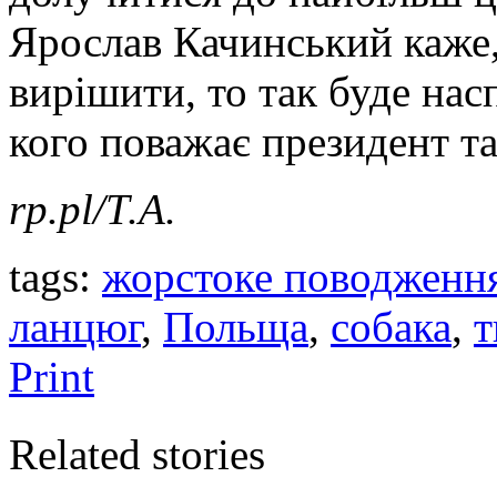
Ярослав Качинський каже,
вирішити, то так буде нас
кого поважає президент та 
rp.pl/Т.А.
tags:
жорстоке поводженн
ланцюг
,
Польща
,
собака
,
т
Print
Related stories