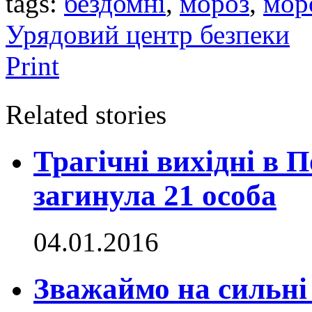
tags:
бездомні
,
мороз
,
мор
Урядовий центр безпеки
Print
Related stories
Трагічні вихідні в 
загинула 21 особа
04.01.2016
Зважаймо на сильні