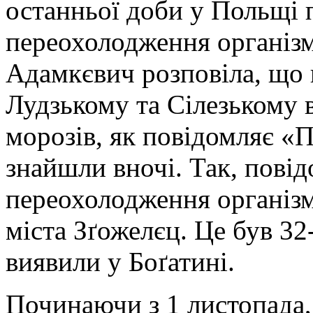
останньої доби у Польщі 
переохолодження організм
Адамкєвич розповіла, що ц
Лудзькому та Сілезькому 
морозів, як повідомляє «
знайшли вночі. Так, пові
переохолодження організм
міста Зґожелєц. Це був 32
виявили у Боґатині.
Починаючи з 1 листопада,