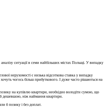
і аналізу ситуації в семи найбільших містах Польщі. У випадку
ової нерухомості є низька відсоткова ставка у випадку
 хочуть чогось більш прибуткового. І дуже часто рішаються на
и позику на купівлю квартири, необхідно володіти сумою, що
ла б дешевшою, ніж наймання квартири.
яли б позику і без доплат.