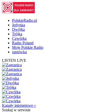
PolskieRadio.pl
Jedynka
Dwójka
Trójka
Czwórka
Radio Poland
Moje Polskie Radio
ramówka
LISTEN LIVE
Kanały internetowe »
Szukaj
w serwisie