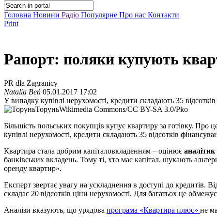
Головна
Новини
Радіо
Популярне
Про нас
Контакти
Print
Рапорт: поляки купують кварт
PR dla Zagranicy
Natalia Beń
05.01.2017 17:02
У випадку купівлі нерухомості, кредити складають 35 відсотків 
Торунь
Wikimedia Commons/CC BY-SA 3.0/Pko
Більшість польських покупців купує квартиру за готівку. Про ц
купівлі нерухомості, кредити складають 35 відсотків фінансуван
Квартира стала добрим капіталовкладенням – оцінює
аналітик
банківських вкладень. Тому ті, хто має капітал, шукають альте
оренду квартир».
Експерт звертає увагу на ускладнення в доступі до кредитів. В
складає 20 відсотків ціни нерухомості. Для багатьох це обмеж
Аналізи вказують, що урядова
програма «Квартира плюс»
не ма