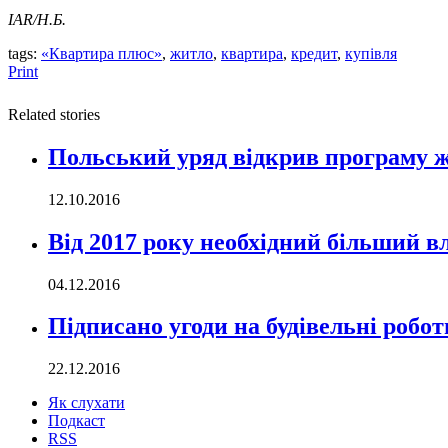
IAR
/Н.Б.
tags:
«Квартира плюс»
,
житло
,
квартира
,
кредит
,
купівля
Print
Related stories
Польський уряд відкрив програму ж
12.10.2016
Від 2017 року необхідний більший в
04.12.2016
Підписано угоди на будівельні робо
22.12.2016
Як слухати
Подкаст
RSS