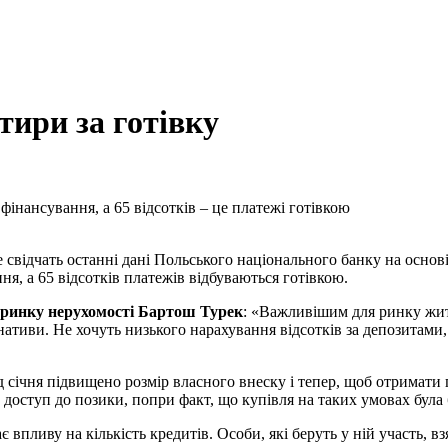
ири за готівку
фінансування, а 65 відсотків – це платежі готівкою
е свідчать останні дані Польського національного банку на основ
ня, а 65 відсотків платежів відбуваються готівкою.
 ринку нерухомості Бартош Турек
: «Важливішим для ринку житл
рнативи. Не хочуть низького нарахування відсотків за депозитами,
ід січня підвищено розмір власного внеску і тепер, щоб отримат
ує доступ до позики, попри факт, що купівля на таких умовах бу
є впливу на кількість кредитів. Особи, які беруть у ній участь, вз