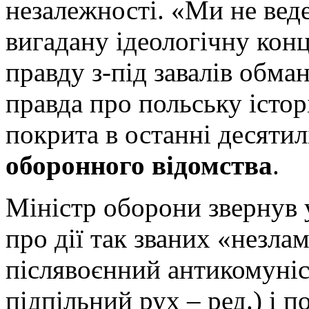
незалежності. «Ми не вед
вигадану ідеологічну кон
правду з-під завалів обма
правда про польську істор
покрита в останні десятил
оборонного відомства
.
Міністр оборони звернув 
про дії так званих «незла
післявоєнний антикомуні
підпільний рух – ред.) і п