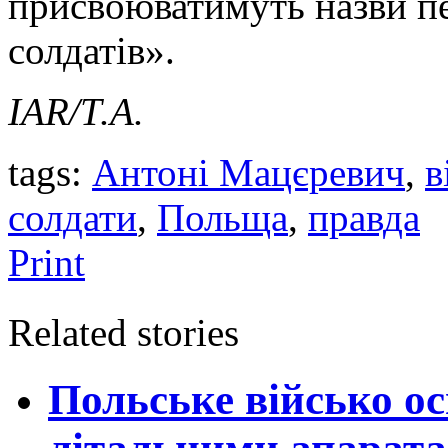
присвоюватимуть назви п
солдатів».
IAR/Т.А.
tags:
Антоні Мацєревич
,
в
солдати
,
Польща
,
правда
Print
Related stories
Польське військо о