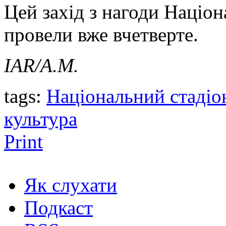
Цей захід з нагоди Націо
провели вже вчетверте.
IAR/
А.М.
tags:
Національний стадіо
культура
Print
Як слухати
Подкаст