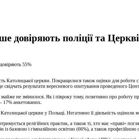
е довіряють поліції та Церкві
 довіряють 55%
ість Католицької церкви. Покращилися також оцінки для роботи 
 це свідчать результати вересневого опитування проведеного Це
 майже не змінилося. Як і півроку тому, позитивно про роботу 
 – 17% анкетованих.
Католицької церкви у Польщі. Негативно її діяльність оцінили м
отримується релігійних практик, а також ті, хто має «праві» пог
би із базовою і гімназійною освітою (66%), а також професійною 