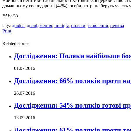
Найбільш негативно до діяльності Католицької церкви ставлятьс
домашньому господарстві (42%), особи, котрі не беруть участь 
PAP/Т.А.
tags:
довіра
,
дослідження
,
поліція
,
поляки
,
ставлення
,
церква
Print
Related stories
Дослідження: Поляки найбільше боя
01.07.2016
Дослідження: 66% поляків проти н
26.07.2016
Дослідження: 54% поляків готові п
13.09.2016
Дослідження: 61% поляків проти тор