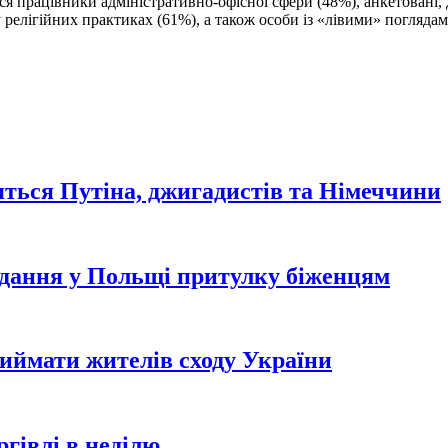
я працівники адміністративно-офісної сфери (48%), анкетовані, 
у релігійних практиках (61%), а також особи із «лівими» поглядам
ться Путіна, джигадистів та Німеччини
адання у Польщі притулку біженцям
риймати жителів сходу України
гівлі в неділю