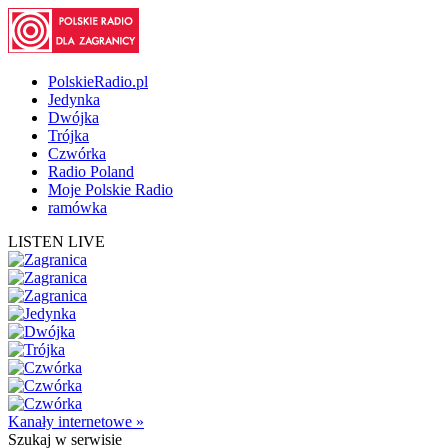
PolskieRadio.pl
Jedynka
Dwójka
Trójka
Czwórka
Radio Poland
Moje Polskie Radio
ramówka
LISTEN LIVE
Kanały internetowe »
Szukaj
w serwisie