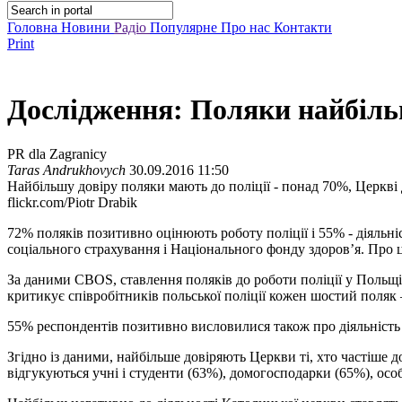
Головна
Новини
Радіо
Популярне
Про нас
Контакти
Print
Дослідження: Поляки найбільш
PR dla Zagranicy
Taras Andrukhovych
30.09.2016 11:50
Найбільшу довіру поляки мають до поліції - понад 70%, Церкві
flickr.com/Piotr Drabik
72% поляків позитивно оцінюють роботу поліції і 55% - діяльн
соціального страхування і Національного фонду здоров’я. Про
За даними CBOS, ставлення поляків до роботи поліції у Польщі
критикує співробітників польської поліції кожен шостий поляк
55% респондентів позитивно висловилися також про діяльність 
Згідно із даними, найбільше довіряють Церкви ті, хто частіше д
відгукуються учні і студенти (63%), домогосподарки (65%), осо