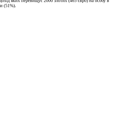
дохід яких перевищує 2000 злотих (465 євро) на особу в
и (51%).