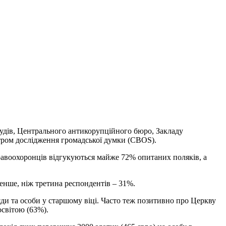
судів, Центрального антикорупційного бюро, Закладу
нтром дослідження громадської думки (CBOS).
правоохоронців відгукуються майже 72% опитаних поляків, а
енше, ніж третина респондентів – 31%.
ляди та особи у старшому віці. Часто теж позитивно про Церкву
освітою (63%).