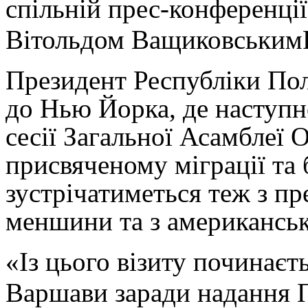
спільній прес-конференції
Вітольдом Ващиковським
Президент Республіки По
до Нью Йорка, де наступно
сесії Загальної Асамблеї 
присвяченому міграції та
зустрічатиметься теж з п
меншини та з американсь
«Із цього візиту починаєт
Варшави заради надання 