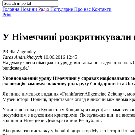
Головна
Новини
Радіо
Популярне
Про нас
Контакти
Print
У Німеччині розкритикували 
PR dla Zagranicy
Taras Andrukhovych
10.06.2016 12:45
На думку члена німецького уряду, виставка не згадує про роль
bundestag.de/
Уповноважений уряду Німеччини у справах національних ме
експозиція замовчує важливу роль руху Солідарності та Лєха
Як пише німецьке видання «Frankfurter Allgemeine Zeitung», мов
Музей історії Польщі, представляє огляд відносин між двома кр
У листі до спікера Бундестагу Кощик критикує факт замовчуванн
несумісним з науковими критеріями. Як зауважив він, на вистав
колишній Німецькій Демократичній Республіці.
Відкриваючи виставку у Берліні, директор Музею історії Польщ