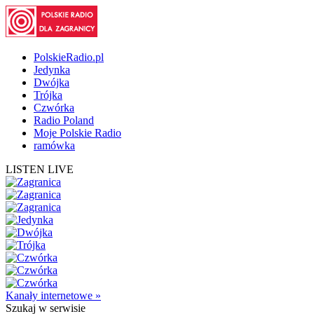
PolskieRadio.pl
Jedynka
Dwójka
Trójka
Czwórka
Radio Poland
Moje Polskie Radio
ramówka
LISTEN LIVE
Kanały internetowe »
Szukaj
w serwisie