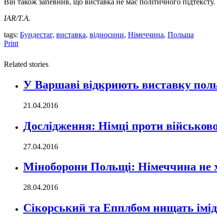
Він також запевнив, що виставка не має політичного підтексту.
IAR/Т.А.
tags:
Бундестаг
,
виставка
,
відносини
,
Німеччина
,
Польща
Print
Related stories
У Варшаві відкриють виставку поль
21.04.2016
Дослідження: Німці проти військової
27.04.2016
Міноборони Польщі: Німеччина не 
28.04.2016
Сікорський та Епплбом нищать імі