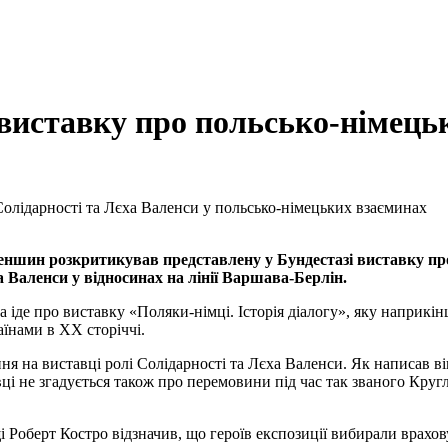
виставку про польсько-німець
 Солідарності та Лєха Валенси у польсько-німецьких взаєминах
ншин розкритикував представлену у Бундестазі виставку пр
 Валенси у відносинах на лінії Варшава-Берлін.
а іде про виставку «Поляки-німці. Історія діалогу», яку наприкін
аїнами в ХХ сторіччі.
я на виставці ролі Солідарності та Лєха Валенси. Як написав ві
ці не згадується також про перемовини під час так званого Кругл
і Роберт Костро відзначив, що героїв експозиції вибирали врахо