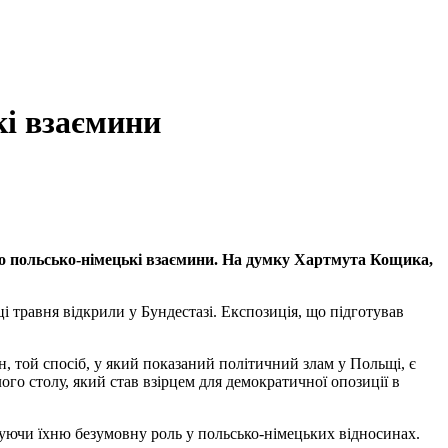
кі взаємини
о польсько-німецькі взаємини. На думку Хартмута Кощика,
ці травня відкрили у Бундестазі. Експозиція, що підготував
н, той спосіб, у який показаний політичний злам у Польщі, є
ого столу, який став взірцем для демократичної опозиції в
вуючи їхню безумовну роль у польсько-німецьких відносинах.