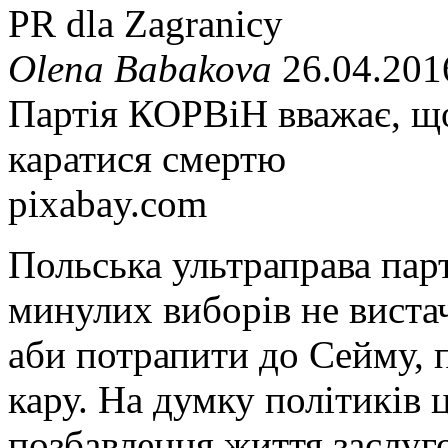
PR dla Zagranicy
Olena Babakova
26.04.201
Партія КОРВіН вважає, щ
каратися смертю
pixabay.com
Польська ультраправа парт
минулих виборів не вистач
аби потрапити до Сейму,
кару. На думку політиків ц
позбавлення життя заслуго