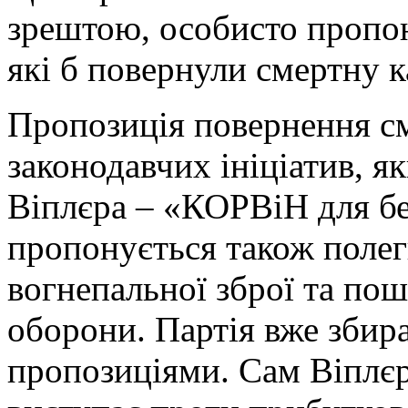
зрештою, особисто пропон
які б повернули смертну к
Пропозиція повернення см
законодавчих ініціатив, я
Віплєра – «КОРВіН для бе
пропонується також поле
вогнепальної зброї та по
оборони. Партія вже збир
пропозиціями. Сам Віплєр