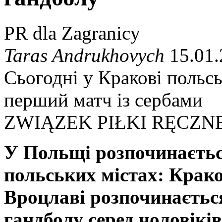
PR dla Zagranicy
Taras Andrukhovych
15.01.
Сьогодні у Кракові польсь
перший матч із сербами
ZWIĄZEK PIŁKI RĘCZN
У Польщі розпочинаєтьс
польських містах: Крако
Вроцлаві розпочинаєтьс
гандболу серед чоловіків