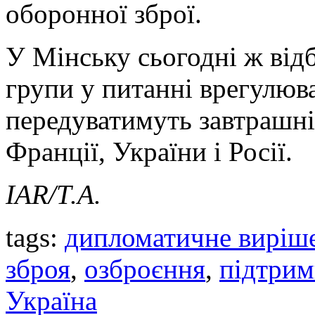
оборонної зброї.
У Мінську сьогодні ж від
групи у питанні врегулюва
передуватимуть завтрашній
Франції, України і Росії.
IAR/Т.А.
tags:
дипломатичне виріш
зброя
,
озброєння
,
підтрим
Україна