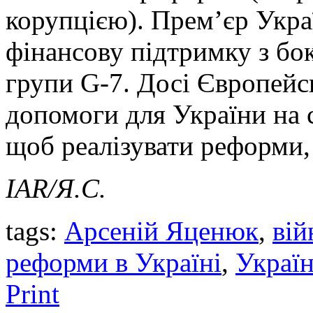
корупцією). Прем’єр Укра
фінансову підтримку з бо
групи G-7. Досі Європей
допомоги для України на с
щоб реалізувати реформи, 
IAR/Я.С.
tags:
Арсеній Яценюк
,
вій
реформи в Україні
,
Україн
Print