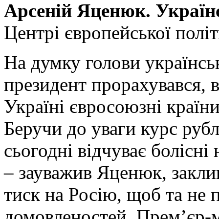
Арсеній Яценюк. Україн
Центрі європейської політ
На думку голови українсь
президент прорахувався, в
Україні євросоюзні країни
Беручи до уваги курс рубл
сьогодні відчуває болісні
– зауважив Яценюк, закл
тиск на Росію, щоб та не
домовленостей. Прем’єр-м