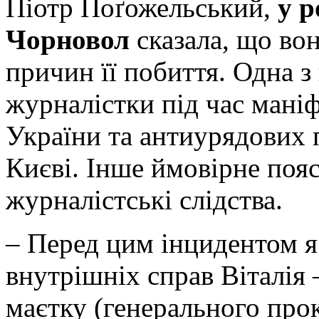
Піотр Поґожельський,
у р
Чорновол
сказала, що во
причин її побиття. Одна з
журналістки під час маніф
України та антиурядових п
Києві. Інше ймовірне пояс
журналістські слідства.
– Перед цим інцидентом я 
внутрішніх справ Віталія –
маєтку (генерального про