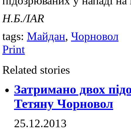
підозрюваних у нападі на 
Н.Б./
IAR
tags:
Майдан
,
Чорновол
Print
Related stories
Затримано двох під
Тетяну Чорновол
25.12.2013