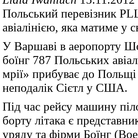
Польський перевізник PL
авіалінією, яка матиме у 
У Варшаві в аеропорту Ш
боїнг 787 Польських авіа
мрії» прибуває до Польщі 
неподалік Сієтл у США.
Під час рейсу машину піло
борту літака є представни
уряду та фірми Боїнг (Boei