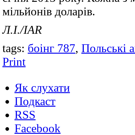
мільйонів доларів.
Л.І./IAR
tags:
боінг 787
,
Польські а
Print
Як слухати
Подкаст
RSS
Facebook