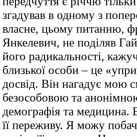
передчуття є річчю тільк
згадував в одному з попер
власне, цьому питанню, ф
Янкелевич, не поділяв Гай
його радикальності, кажуч
близької особи – це «упр
досвід. Він нагадує мою с
безособовою та анонімно
демографія та медицина. В
її переживу. Я можу поба