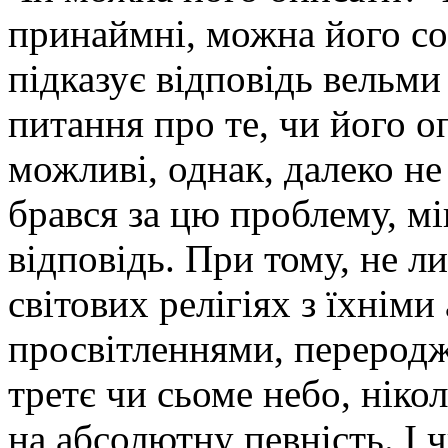
принаймні, можна його соб
підказує відповідь вельми
питання про те, чи його о
можливі, однак, далеко н
брався за цю проблему, м
відповідь. При тому, не ли
світових релігіях з їхніми
просвітленнями, переродж
третє чи сьоме небо, ніко
на абсолютну певність. І ч