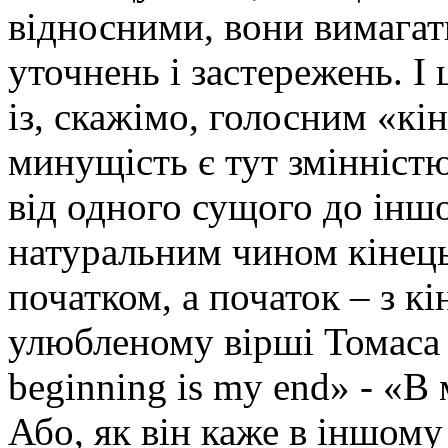
відносними, вони вимагат
уточнень і застережень. І 
із, скажімо, голосним «кі
минущість є тут змінніст
від одного сущого до іншо
натуральним чином кінець
початком, а початок – з к
улюбленому вірші Томаса 
beginning is my end» - «В
Або, як він каже в іншому