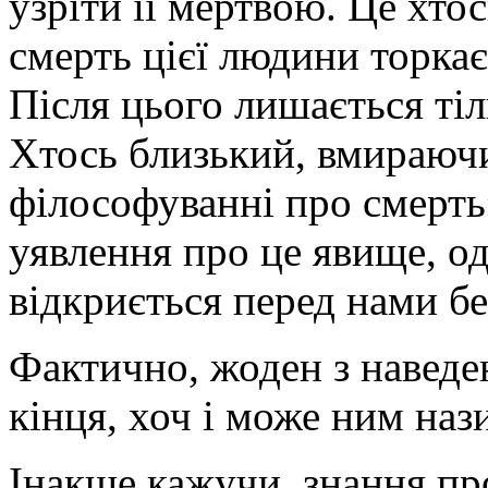
узріти її мертвою. Це хтос
смерть цієї людини торкає
Після цього лишається тіл
Хтось близький, вмираючи
філософуванні про смерт
уявлення про це явище, од
відкриється перед нами бе
Фактично, жоден з наведе
кінця, хоч і може ним на
Інакше кажучи, знання про