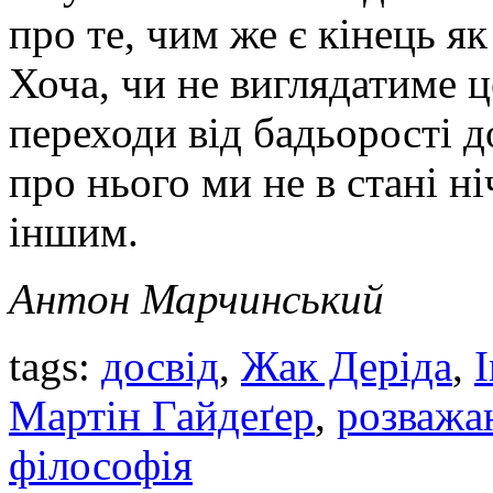
про те, чим же є кінець як
Хоча, чи не виглядатиме ц
переходи від бадьорості д
про нього ми не в стані ні
іншим.
Антон Марчинський
tags:
досвід
,
Жак Деріда
,
Мартін Гайдеґер
,
розважа
філософія