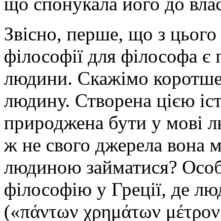
що спонукала його до вла
Звісно, перше, що з цього
філософії для філософа є 
людини. Скажімо коротше:
людину. Створена цією істо
природжена бути у мові лю
ж не свого джерела вона м
людиною займатися? Особ
філософію у Греції, де л
(«πάντων χρημάτων μέτρον