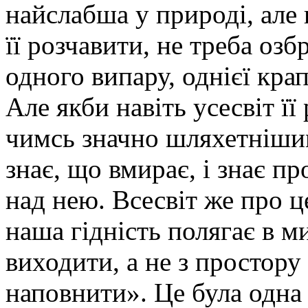
найслабша у природі, але
її розчавити, не треба озб
одного випару, однієї крап
Але якби навіть усесвіт її
чимсь значно шляхетнішим 
знає, що вмирає, і знає пр
над нею. Всесвіт же про це
наша гідність полягає в м
виходити, а не з простору 
наповнити». Це була одна