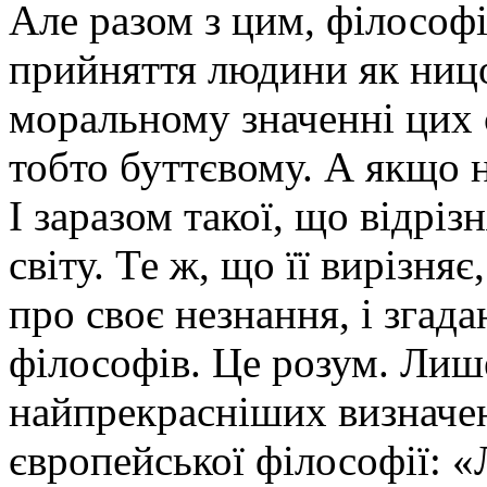
Але разом з цим, філософ
прийняття людини як ницої
моральному значенні цих с
тобто буттєвому. А якщо н
І заразом такої, що відріз
світу. Те ж, що її вирізня
про своє незнання, і згад
філософів. Це розум. Лиш
найпрекрасніших визначен
європейської філософії: «