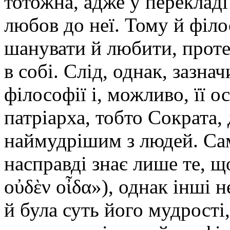
тотожна, адже у перекладі
любов до неї. Тому й філ
шанувати й любити, проте
в собі. Слід, однак, зазна
філософії і, можливо, її 
патріарха, тобто Сократа,
наймудрішим з людей. Сам
насправді знає лише те, що
οὐδὲν οἶδα»), однак інші н
й була суть його мудрості,