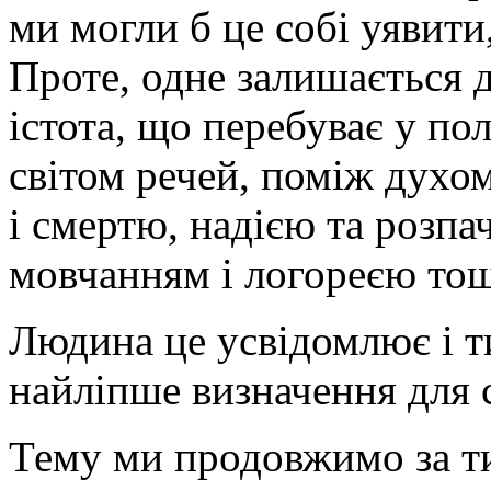
ми могли б це собі уявити,
Проте, одне залишається 
істота, що перебуває у п
світом речей, поміж духом
і смертю, надією та розпа
мовчанням і логореєю то
Людина це усвідомлює і т
найліпше визначення для с
Тему ми продовжимо за т