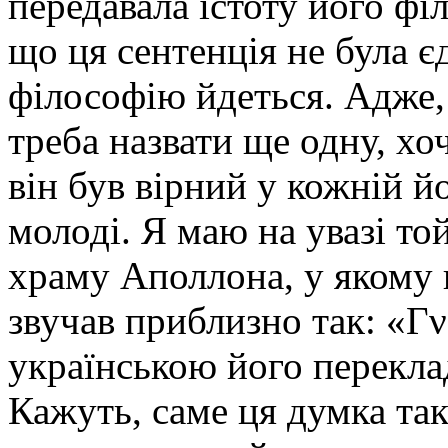
передавала істоту його філ
що ця сентенція не була 
філософію йдеться. Адже, 
треба назвати ще одну, хоч
він був вірний у кожній йо
молоді. Я маю на увазі то
храму Аполлона, у якому 
звучав приблизно так: «Γν
українською його перекла
Кажуть, саме ця думка так