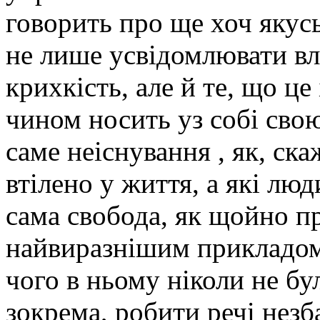
говорить про ще хоч якусь
не лише усвідомлювати вла
крихкість, але й те, що ц
чином носить уз собі сво
саме неіснування , як, ск
втілено у життя, а які лю
сама свобода, як щойно пр
найвиразнішим прикладом 
чого в ньому ніколи не бу
зокрема, робити речі незб