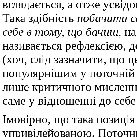
вглядається, а отже усвід
Така здібність
побачити с
себе в тому, що бачиш
, н
називається рефлексією, 
(хоч, слід зазначити, що ц
популярнішим у поточній м
лише критичного мислення
саме у відношенні до себ
Імовірно, що така позиція
упривілейованою. Поточни