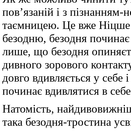
пов’язаній і з пізнанням-н
таємницею. Це вже Ніцше:
безодню, безодня починає 
лише, що безодня опиняєт
дивного зорового контакт
довго вдивляється у себе і
починає вдивлятися в себе
Натомість, найдивовижніш
така безодня-тростина усв