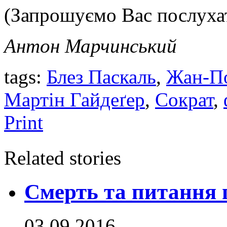
(Запрошуємо Вас послуха
Антон Марчинський
tags:
Блез Паскаль
,
Жан-По
Мартін Гайдеґер
,
Сократ
,
Print
Related stories
Смерть та питання 
03.09.2016