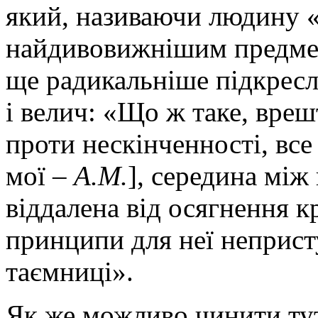
який, називаючи людину «
найдивовижнішим предмет
ще радикальніше підкресл
і велич: «Що ж таке, вре
проти нескінченності, вс
мої –
А.М.
], середина між
віддалена від осягнення кр
принципи для неї неприст
таємниці».
Як же можливо чинити тут