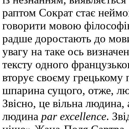
раптом Сократ стає неймо
говорити мовою філософів
радше доростають до мови
увагу на таке ось визнач
тексту одного французько
вторує своєму грецькому 
шпарина сущого, отже, люд
Звісно, це вільна людина, 
людина
par
excellence
. Зв