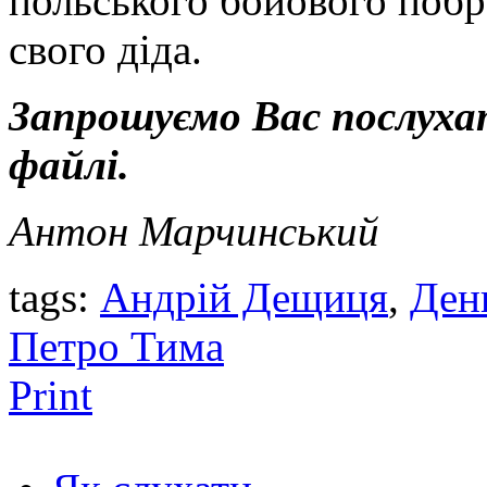
польського бойового побр
свого діда.
Запрошуємо Вас послухат
файлі.
Антон Марчинський
tags:
Андрій Дещиця
,
Ден
Петро Тима
Print