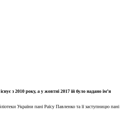
ує з 2010 року, а у жовтні 2017 їй було надано ім’я
ліотеки України пані Раїсу Павленко та її заступницю пані