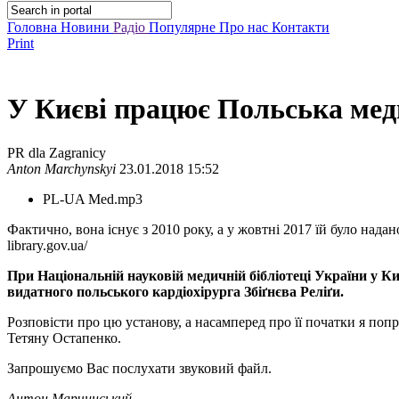
Головна
Новини
Радіо
Популярне
Про нас
Контакти
Print
У Києві працює Польська мед
PR dla Zagranicy
Anton Marchynskyi
23.01.2018 15:52
PL-UA Med.mp3
Фактично, вона існує з 2010 року, а у жовтні 2017 їй було надан
library.gov.ua/
При Національній науковій медичній бібліотеці України у Киє
видатного польського кардіохірурга Збіґнєва Реліґи.
Розповісти про цю установу, а насамперед про її початки я поп
Тетяну Остапенко.
Запрошуємо Вас послухати звуковий файл.
Антон Марчинський