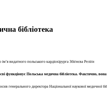
ична бібліотека
о ім’я видатного польського кардіохірурга Збіґнєва Реліґи
ві функціонує Польська медична бібліотека. Фактично, вона існ
росив генерального директора Національної наукової медичної біб