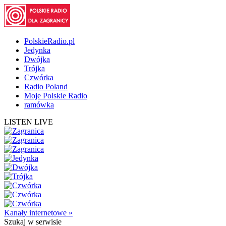
PolskieRadio.pl
Jedynka
Dwójka
Trójka
Czwórka
Radio Poland
Moje Polskie Radio
ramówka
LISTEN LIVE
Kanały internetowe »
Szukaj
w serwisie