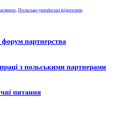
взаємини
,
Польсько-українські відносини
 форум партнерства
впраці з польськими партнерами
ичні питання