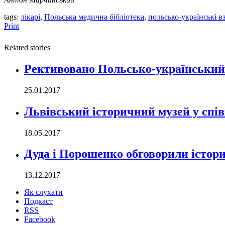
tags:
лікарі
,
Польська медична бібліотека
,
польсько-українські 
Print
Related stories
Рективовано Польсько-український
25.01.2017
Львівський історичний музей у спі
18.05.2017
Дуда і Порошенко обговорили істор
13.12.2017
Як слухати
Подкаст
RSS
Facebook