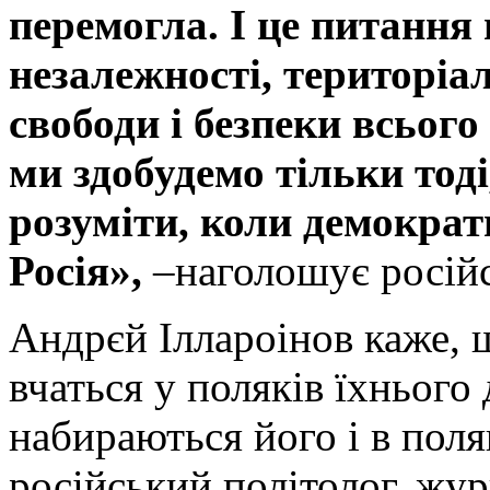
перемогла. І це питання 
незалежності, територіал
свободи і безпеки всього
ми здобудемо тільки тоді,
розуміти, коли демокра
Росія»,
–наголошує російс
Андрєй Іллароінов каже, щ
вчаться у поляків їхнього 
набираються його і в поляк
російський політолог, жур