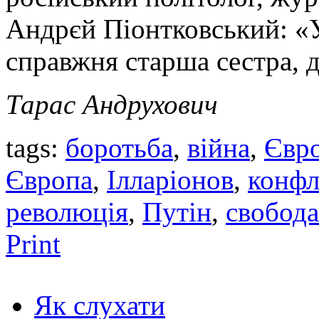
Андрєй Піонтковський: «У
справжня старша сестра, д
Тарас Андрухович
tags:
боротьба
,
війна
,
Євр
Європа
,
Ілларіонов
,
конфл
революція
,
Путін
,
свобода
Print
Як слухати