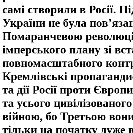
самі створили в Росії. П
України не була по
в
’яза
Помаранчевою революціє
імперського плану зі вс
повномасштабного контр
Кремлівські пропаганди
та дії Росії проти Європ
та усього цивілізованог
війною, бо Третьою вон
тільки на початку дуже в