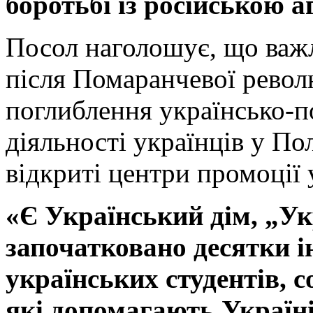
боротьбі із російською а
Посол наголошує, що ва
після Помаранчевої револ
поглиблення українсько-по
діяльності українців у По
відкриті центри промоції 
«Є Український дім, „Укр
започатковано десятки ін
українських студентів, с
які допомагають Україні,