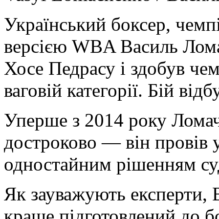
Український боксер, чемпіо
версією WBA Василь Лома
Хосе Педрасу і здобув че
ваговій категорії. Бій від
Уперше з 2014 року Ломач
достроково — він провів у
одностайним рішенням су
Як зауважують експерти, 
краще підготовлений до б