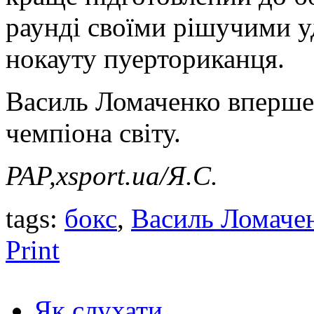
раунді своїми рішучими у
нокауту пуерториканця.
Василь Ломаченко вперше 
чемпіона світу.
PAP,xsport.ua/Я.С.
tags:
бокс
,
Василь Ломаче
Print
Як слухати