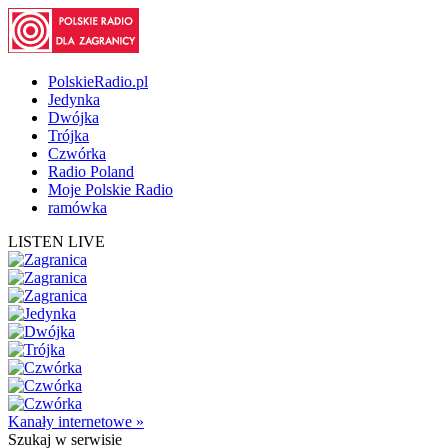
PolskieRadio.pl
Jedynka
Dwójka
Trójka
Czwórka
Radio Poland
Moje Polskie Radio
ramówka
LISTEN LIVE
Kanały internetowe »
Szukaj
w serwisie