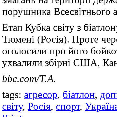
порушника Всесвітнього а
Етап Кубка світу з біатлон
Тюмені (Росія). Проте чер
оголосили про його бойко
ухвалили збірні США, Кан
bbc.com/Т.А.
tags:
агресор
,
біатлон
,
доп
світу
,
Росія
,
спорт
,
Україн