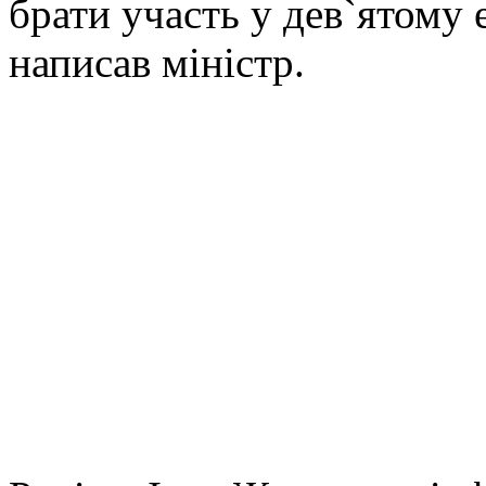
брати участь у дев`ятому е
написав міністр.