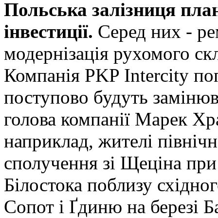
Польська залізниця план
інвестиції.
Серед них - ре
модернізація рухомого ск
Компанія PKP Intercity п
поступово будуть замінюв
голова компанії Марек Хр
наприклад, жителі північ
сполучення зі Щеціна при
Білостока поблизу східног
Сопот і Ґдиню на березі 