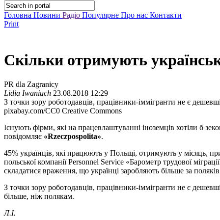
Головна
Новини
Радіо
Популярне
Про нас
Контакти
Print
Скільки отримують українськ
PR dla Zagranicy
Lidia Iwaniuch
23.08.2018 12:29
З точки зору роботодавців, працівники-іммігранти не є дешевші
pixabay.com/CC0 Creative Commons
Існують фірми, які на працевлаштуванні іноземців хотіли б зекон
повідомляє
«Rzeczpospolita»
.
45% українців, які працюють у Польщі, отримують у місяць, при 
польської компанії Personnel Service «Барометр трудової мігра
складатися враження, що українці заробляють більше за поляків
З точки зору роботодавців, працівники-іммігранти не є дешевші
більше, ніж полякам.
Л.І.