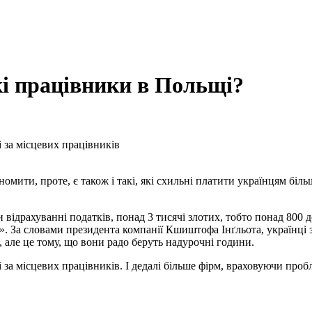
і працівники в Польщі?
 за місцевих працівників
омити, проте, є також і такі, які схильні платити українцям біль
відрахуванні податків, понад 3 тисячі злотих, тобто понад 800 д
ції». За словами президента компанії Кшиштофа Інґльота, українц
, але це тому, що вони радо беруть надурочні години.
 за місцевих працівників. І дедалі більше фірм, враховуючи про