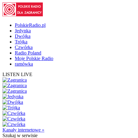
PolskieRadio.pl
Jedynka
Dwójka
Trójka
Czwórka
Radio Poland
Moje Polskie Radio
ramówka
LISTEN LIVE
Kanały internetowe »
Szukaj
w serwisie