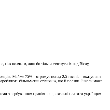
ше, ніж полякам, лиш би тільки стягнути їх над Віслу, –
оларів. Майже 75% – отримує понад 2,5 тисячі, – вказує звіт
і заробляють більш-менш стільки ж, що й поляки. Інколи може
блеми з вербуванням працівників, схильні платити українцям