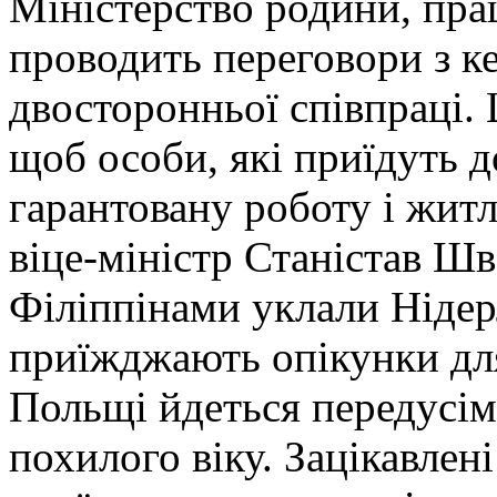
Міністерство родини, прац
проводить переговори з к
двосторонньої співпраці. 
щоб особи, які приїдуть д
гарантовану роботу і жит
віце-міністр Станістав Шв
Філіппінами уклали Нідерл
приїжджають опікунки для
Польщі йдеться передусім
похилого віку. Зацікавлен