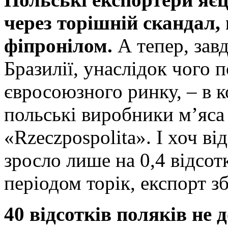
через торішній скандал, 
фіпронілом.
А тепер, зав
Бразилії, унаслідок чого 
євросоюзного ринку, – в к
польські виробники м’яса
«Rzeczpospolita». І хоч в
зросло лише на 0,4 відсот
періодом торік, експорт зб
40 відсотків поляків не