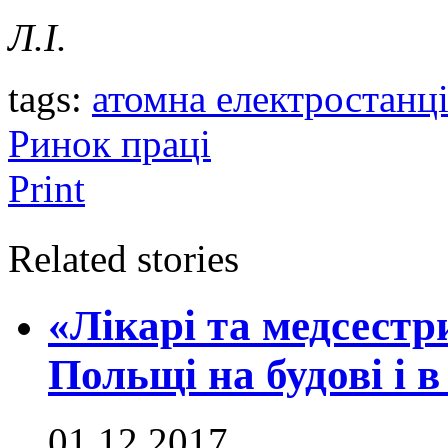
Л.І.
tags:
атомна електростанц
Ринок праці
Print
Related stories
«Лікарі та медсестр
Польщі на будові і 
01.12.2017