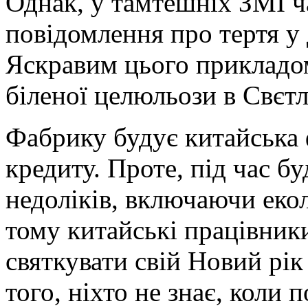
Однак, у тамтешніх ЗМІ ча
повідомлення про тертя у 
Яскравим цього прикладом
біленої целюльози в Свєтл
Фабрику будує китайська 
кредиту. Проте, під час б
недоліків, включаючи екол
тому китайські працівник
святкувати свій Новий рік
того, ніхто не знає, коли 