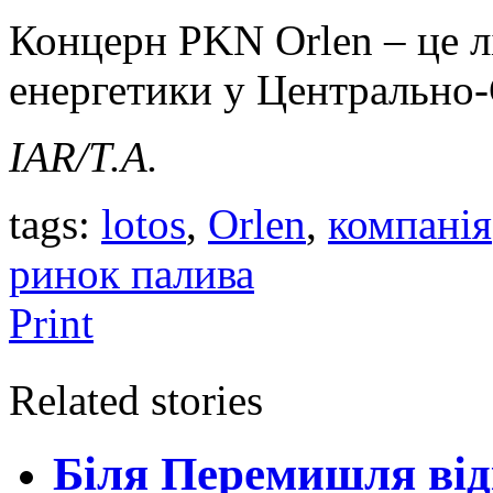
Концерн PKN Orlen – це л
енергетики у Центрально-
IAR/Т.А.
tags:
lotos
,
Orlen
,
компанія
ринок палива
Print
Related stories
Біля Перемишля від