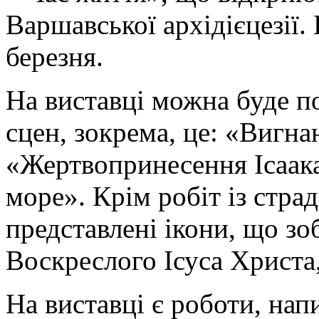
Варшавської архідієцезії.
березня.
На виставці можна буде п
сцен, зокрема, це: «Вигна
«Жертвопринесення Ісаака
море». Крім робіт із стр
представлені ікони, що з
Воскреслого Ісуса Христа,
На виставці є роботи, нап