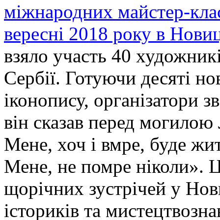
міжнародних майстер-клас
вересні 2018 року в Новиц
взяло участь 40 художникі
Сербії. Готуючи десяті но
іконопису, організатори зв
він сказав перед могилою 
Мене, хоч і вмре, буде жит
Мене, не помре ніколи». Ц
щорічних зустрічей у Нови
істориків та мистецтвозна