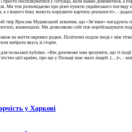
 і просто поспілкуватися у ситуації, коли важко домовитися, а по
ов. Ми теж розповідаємо про різні пункти українського погляду 
и, а з іншого боку можуть порушити картину реальності», - додал
ий твір Ярослав Муравський зазначив, що «Зв’язки» нагадують пр
логією, конвенцією. Ми дозволяємо собі теж перебільшувати події
також на життя окремих родин. Політичні поділи іноді є між тітк
или вибрати якусь зі сторін.
ля польської публіки. «Він допоможе нам зрозуміти, що ті події
гатство цієї країни, про що у Польщі знає мало людей. (…)», - з
орчість у Харкові