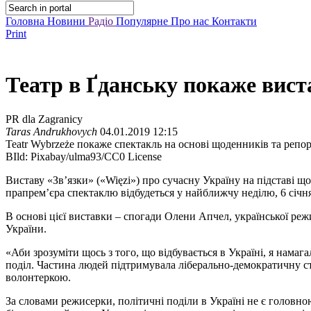
Головна
Новини
Радіо
Популярне
Про нас
Контакти
Print
Театр в Ґданську покаже вист
PR dla Zagranicy
Taras Andrukhovych
04.01.2019 12:15
Teatr Wybrzeże покаже спектакль на основі щоденників та репо
BIld: Pixabay/ulma93/CC0 License
Виставу «Зв’язки» («Więzi») про сучасну Україну на підставі 
прапрем’єра спектаклю відбудеться у найближчу неділю, 6 січня
В основі цієї виставки – спогади Олени Апчел, української реж
України.
«Аби зрозуміти щось з того, що відбувається в Україні, я намаг
поділ. Частина людей підтримувала ліберально-демократичну сто
волонтеркою.
За словами режисерки, політичні поділи в Україні не є головн