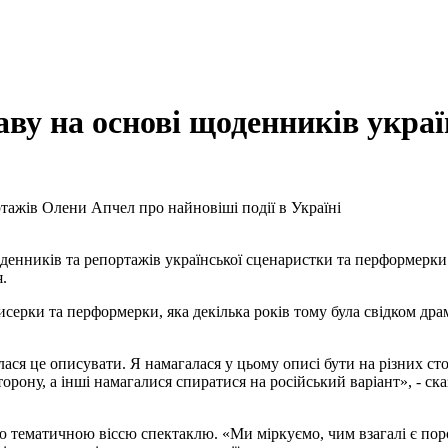
аву на основі щоденників укра
ртажів Олени Апчел про найновіші події в Україні
щоденників та репортажів української сценаристки та перформерк
.
исерки та перформерки, яка декілька років тому була свідком др
алася це описувати. Я намагалася у цьому описі бути на різних ст
рону, а інші намагалися спиратися на російський варіант», - ска
ою тематичною віссю спектаклю. «Ми міркуємо, чим взагалі є по