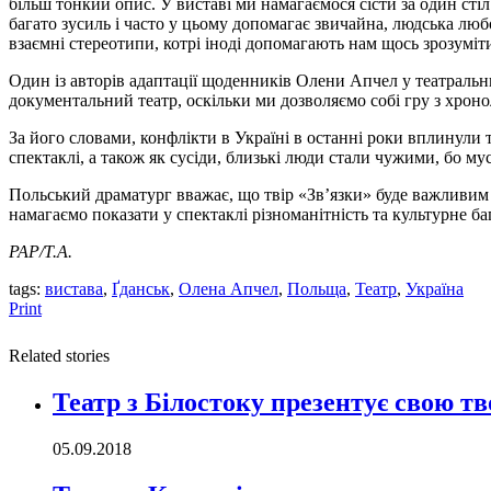
більш тонкий опис. У виставі ми намагаємося сісти за один стіл
багато зусиль і часто у цьому допомагає звичайна, людська люб
взаємні стереотипи, котрі іноді допомагають нам щось зрозуміт
Один із авторів адаптації щоденників Олени Апчел у театральн
документальний театр, оскільки ми дозволяємо собі гру з хроно
За його словами, конфлікти в Україні в останні роки вплинули 
спектаклі, а також як сусіди, близькі люди стали чужими, бо мус
Польський драматург вважає, що твір «Зв’язки» буде важливим д
намагаємо показати у спектаклі різноманітність та культурне ба
PAP/Т.А.
tags:
вистава
,
Ґданськ
,
Олена Апчел
,
Польща
,
Театр
,
Україна
Print
Related stories
Театр з Білостоку презентує свою тв
05.09.2018