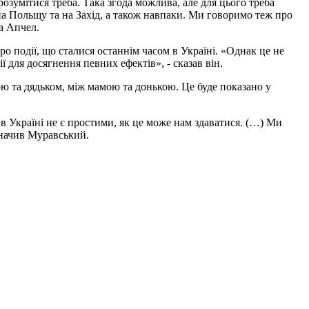
розумітися треба. Така згода можлива, але для цього треба
на Польщу та на Захід, а також навпаки. Ми говоримо теж про
а Апчел.
о події, що сталися останнім часом в Україні. «Однак це не
 для досягнення певних ефектів», - сказав він.
ою та дядьком, між мамою та донькою. Це буде показано у
 в Україні не є простими, як це може нам здаватися. (…) Ми
азначив Муравський.