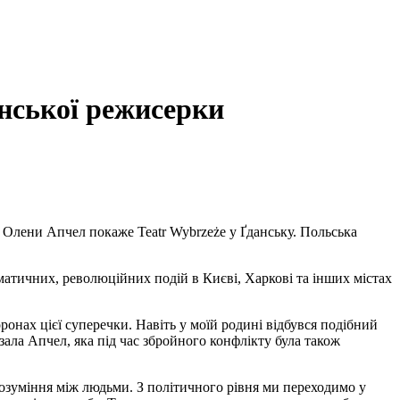
їнської режисерки
и Олени Апчел покаже Teatr Wybrzeże у Ґданську. Польська
аматичних, революційних подій в Києві, Харкові та інших містах
оронах цієї суперечки. Навіть у моїй родині відбувся подібний
зала Апчел, яка під час збройного конфлікту була також
розуміння між людьми. З політичного рівня ми переходимо у