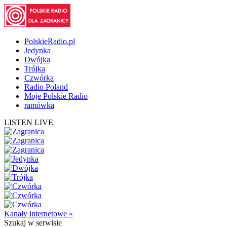
PolskieRadio.pl
Jedynka
Dwójka
Trójka
Czwórka
Radio Poland
Moje Polskie Radio
ramówka
LISTEN LIVE
Kanały internetowe »
Szukaj
w serwisie