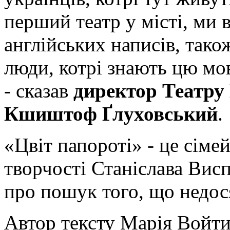
перший театр у місті, ми 
англійських написів, тако
люди, котрі знають цю мов
- сказав
директор Театр
Кшиштоф Ґлуховський
.
«Цвіт папороті» - це сімей
творчості Станіслава Висп
про пошук того, що недос
Автор тексту Марія Войт