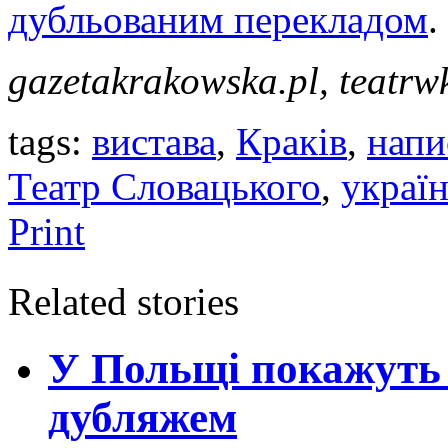
дубльованим перекладом
.
gazetakrakowska.pl, teatrw
tags:
вистава
,
Краків
,
напи
Театр Словацького
,
україн
Print
Related stories
У Польщі покажуть 
дубляжем