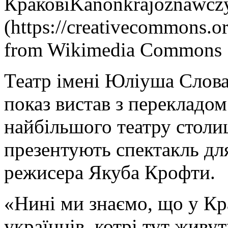
Кракові
Kanonkrajoznawczy
(https://creativecommons.or
from Wikimedia Commons
Театр імені Юліуша Слова
показ вистав з перекладо
найбільшого театру столи
презентують спектакль для
режисера Якуба Крофти.
«Нині ми знаємо, що у Кра
українців, котрі тут живу