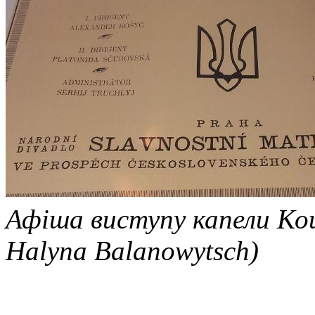
Афіша виступу капели К
Halyna Balanowytsch)