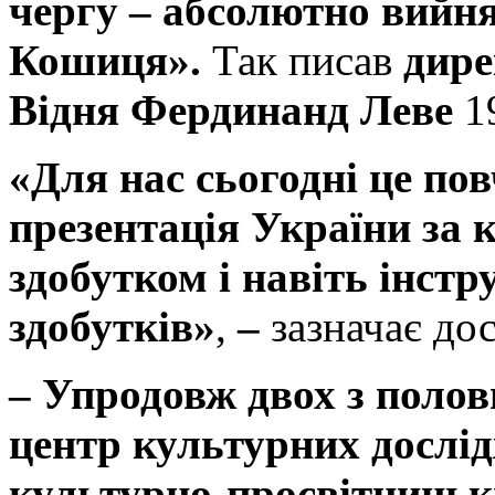
чергу – абсолютно вийн
Кошиця».
Так писав
дире
Відня Фердинанд
Леве
1
«Для нас сьогодні це по
презентація України за 
здобутком і навіть інст
здобутків»
,
–
зазначає до
–
Упродовж двох з полов
центр культурних дослі
культурно-просвітницьк