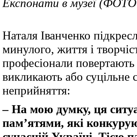
Експонати в музеї
(ФОТО 
Наталя Іванченко підкресл
минулого, життя і творчіст
професіонали повертають 
викликають або суцільне с
неприйняття:
–
На мою думку, ця ситу
пам’ятями, які конкуруют
сучасній Україні. Тією 