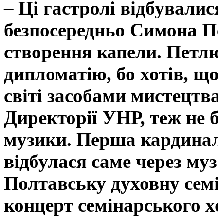
–
Ці гастролі відбували
безпосередньо Симона Пе
створення капели. Петл
дипломатію, бо хотів, що
світі засобами мистецтв
Директорії УНР, теж не 
музики. Перша кардинал
відбулася саме через му
Полтавську духовну семін
концерт семінарського х