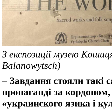
З експозиції музею Кошиц
Balanowytsch)
–
Завдання стояли такі с
пропаганді за кордоном,
«украинского язика і к