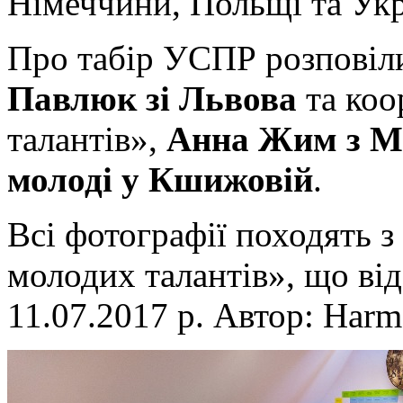
Німеччини, Польщі та Укр
Про табір УСПР розповіл
Павлюк зі Львова
та коо
талантів»,
Анна Жим з Мі
молоді у Кшижовій
.
Всі фотографії походять з
молодих талантів», що ві
11.07.2017 р. Автор: Harm