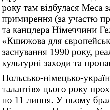
року там відбулася Меса з
примирення (за участю п
та канцлера Німеччини Ге
«Кшижова для європейсько
заснування 1990 року, реа
культурні заходи та проп
Польсько-німецько-україн
талантів» цього року прох
по 11 липня. У ньому брал