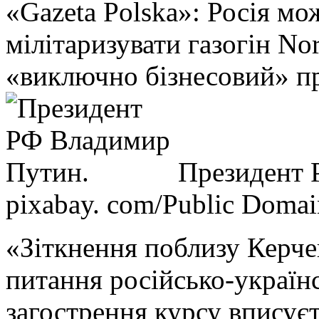
«Gazeta Polska»: Росія мо
мілітаризувати газогін No
«виключно бізнесовий» п
Президент 
pixabay. com/Public Doma
«Зіткнення поблизу Керчен
питання російсько-українс
загострення курсу вписує