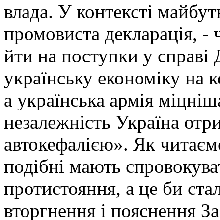
влада. У контексті майбут
промовиста декларація, -
йти на поступки у справі 
українську економіку на к
а українська армія міцні
незалежність Україна отри
автокефалією». Як читаємо
подібні мають спровокува
протистояння, а це би ста
вторгнення і пояснення З