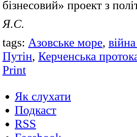
бізнесовий» проект з пол
Я.С.
tags:
Азовське море
,
війна
Путін
,
Керченська проток
Print
Як слухати
Подкаст
RSS