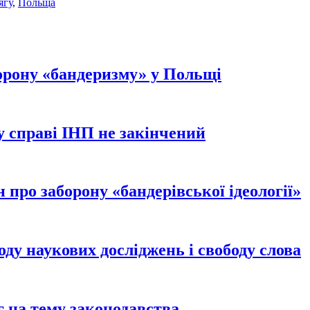
ягу
,
Польща
борону «бандеризму» у Польщі
 справі ІНП не закінчений
 про заборону «бандерівської ідеології»
ду наукових досліджень і свободу слова
г на тему законодавства