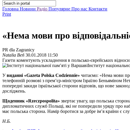
Головна
Новини
Радіо
Популярне
Про нас
Контакти
Print
«Нема мови про відповідальні
PR dla Zagranicy
Natalia Beń
30.01.2018 11:50
Газети коментують ускладнення в польсько-єврейських відносин
Інститут національно
У
виданні «Gazeta Polska Codziennie»
читаємо: «Нема мови про
телефонній розмові з прем’єр-міністром Ізраїлю Беньяміном Не
попередні закиди ізраїльської сторони відповів, що нове зако
досліджень.
Щоденник «Rzeczpospolita»
звертає увагу, що польська сторон
дипломатичних служб Польщі, які не попередили уряду про наб
має польська сторона. Намір боротися за добре ім’я країни є сл
Н.Б.