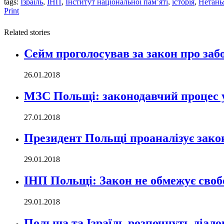
tags:
Ізраїль
,
ІНП
,
Інститут національної пам’яті
,
історія
,
Нетань
Print
Related stories
Сейм проголосував за закон про за
26.01.2018
МЗС Польщі: законодавчий процес у
27.01.2018
Президент Польщі проаналізує закон
29.01.2018
ІНП Польщі: Закон не обмежує свобо
29.01.2018
Польща та Ізраїль розпочнуть діало