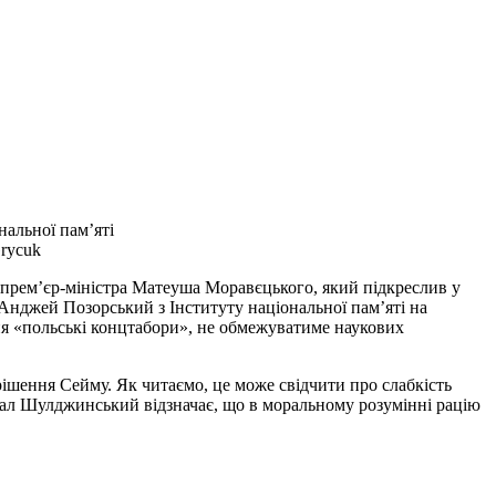
нальної пам’яті
rycuk
 прем’єр-міністра Матеуша Моравєцького, який підкреслив у
 Анджей Позорський з Інституту національної пам’яті на
ння «польські концтабори», не обмежуватиме наукових
 рішення Сейму. Як читаємо, це може свідчити про слабкість
хал Шулджинський відзначає, що в моральному розумінні рацію