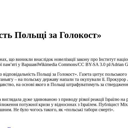
сть Польщі за Голокост»
ах, що виникли внаслідок новелізації закону про Інститут націо
ї пам’яті у Варшаві
Wikimedia Commons/CC BY-SA 3.0 pl/Adrian G
 відповідальність Польщі за Голокост». Газета цитує польського
таньягу – на польську державу напали та окупували її. Прокурор
нодавство, на основі якого в Польщі штрафуватимуть за ствердже
а виглядала дуже здивованою з приводу різкої реакції Ізраїлю на
лиження потужної кризи у відносинах з Ізраїлем. Публіцист Мі
ушним. Не було чогось такого, як «польські табори смерті».