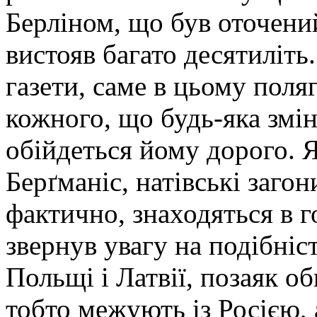
Берліном, що був оточени
вистояв багато десятиліть
газети, саме в цьому поля
кожного, що будь-яка змін
обійдеться йому дорого. 
Берґманіс, натівські загон
фактично, знаходяться в г
звернув увагу на подібніс
Польщі і Латвії, позаяк о
тобто межують із Росією, 