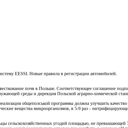
истему EESSI. Новые правила в регистрации автомобилей.
 известкование почв в Польше. Соответствующее соглашение под
кружающей среды и дирекция Польской аграрно-химической стан
ализация общеполськой программы должна улучшить качество по
нические вещества микроорганизмов, в 5-9 раз – нитрифицирующ
льцы сельскохозяйственных угодий площадью, не превышающей 7