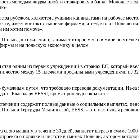
жность молодым людям пройти стажировку в банке. Молодые люд
лю».
ие за рубежом, являются лучшими кандидатами на рабочее место,
есте, имеет контакт с нашими фирмами, а тем, кто от Польши на
ы им хотим помочь».
ов. Польша, к сожалению, занимает второе место в мире по уте
 фирмы и на польскую экономику в целом.
 стал одним из первых учреждениий в странах ЕС, который вв
удничество между 15 тысячами профильными учреждениями из 32
бумажным путем, что требовало перевода документации. Из-за э
ать. Благодаря EESSI, время процедур сократится.
ечении содержит полные данные о социальных выплатах, пенсия
я Польши Гертруды Усьциньской, EESSI – это настоящая револю
ета свою машину в течение 30 дней, заплатит штраф в сумме 1000
проекта о порядке и чистоте в гминах Польши, автором которо