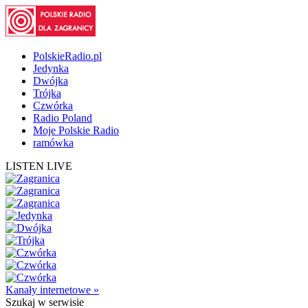
PolskieRadio.pl
Jedynka
Dwójka
Trójka
Czwórka
Radio Poland
Moje Polskie Radio
ramówka
LISTEN LIVE
Kanały internetowe »
Szukaj
w serwisie