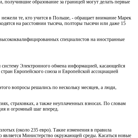
и, получившие образование за границей могут делать первые
 нежели те, кто учится в Польше, - обращает внимание Марек
ходятся на расстоянии тысяча, полторы тысячи или даже 15
чке высококвалифицированных специалистов на иностранные
ел систему Электронного обмена информацией, касающейся
 стран Европейского союза и Европейской ассоциацией
того вопросы решались по нескольку месяцев, а люди,
х, страховках, а также неуплаченных взносах. По словам
ция и огромный шаг вперед.
 злотых (около 235 евро). Такие изменения в правила
го является Министерство окружающей среды. Касаться новые