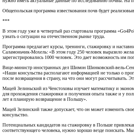
нужно иметь актуальные данные по исследованию почвы. На пом
Общепольская программа известкования почв будет реализовыва
***
В этом году уже в четвертый раз стартовала программа «Go4Pol
узнать о ситуации на отечественном рынке труда.
Программа предлагает курсы, тренинги, стажировку и наставн
Саламоньчик-Мохель: «В этом году 250 человек выразило жела
зарегистрировались 1000 человек. Это дает возможность им по
Вице-министр иностранных дел Шимон Шинковский-вель-Сенк с
«Наши консульства располагают информацией не только о прогр
после возвращения в страну, на что они могут рассчитывать. Э
Мацей Зелиньский из Ченстоховы изучает математику и экономик
для прохождения стажировки и получения опыта также и у поль
лет я планирую возвращение в Польшу».
Мацей Зелинский также допускает, что он может изменить свое
консульство.
Потенциальных кандидатов на стажировку в Польше привлекают
соответствующего человека, нужно хорошо везде поискать. Мы