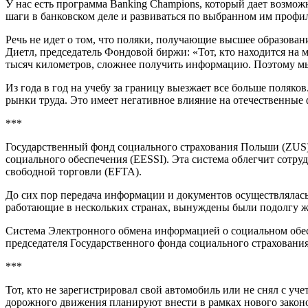
У нас есть программа Banking Champions, который дает возмо
шаги в банковском деле и развиваться по выбранном им профи
Речь не идет о том, что поляки, получающие высшее образован
Диетл, председатель Фондовой биржи: «Тот, кто находится на м
тысяч километров, сложнее получить информацию. Поэтому м
Из года в год на учебу за границу выезжает все больше поляк
рынки труда. Это имеет негативное влияние на отечественные
***
Государственный фонд социального страхования Польши (ZUS)
социального обеспечения (EESSI). Эта система облегчит сотр
свободной торговли (EFTA).
До сих пор передача информации и документов осуществлялась 
работающие в нескольких странах, вынуждены были подолгу жд
Система Электронного обмена информацией о социальном обесп
председателя Государственного фонда социального страховани
***
Тот, кто не зарегистрировал свой автомобиль или не снял с уч
дорожного движения планируют внести в рамках нового законо