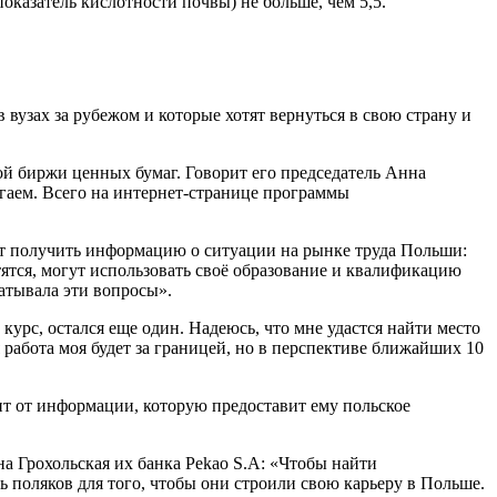
оказатель кислотности почвы) не больше, чем 5,5.
 вузах за рубежом и которые хотят вернуться в свою страну и
й биржи ценных бумаг. Говорит его председатель Анна
гаем. Всего на интернет-странице программы
т получить информацию о ситуации на рынке труда Польши:
тятся, могут использовать своё образование и квалификацию
ватывала эти вопросы».
курс, остался еще один. Надеюсь, что мне удастся найти место
работа моя будет за границей, но в перспективе ближайших 10
ит от информации, которую предоставит ему польское
 Грохольская их банка Pekao S.A: «Чтобы найти
 поляков для того, чтобы они строили свою карьеру в Польше.