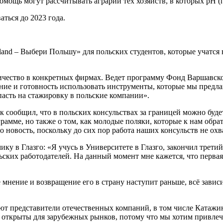
ощь могут рассчитывать аграрии тех хозяйств, в которых pH (п
ться до 2023 года.
and – Выбери Польшу» для польских студентов, которые учатся в
ичество в конкретных фирмах. Ведет программу Фонд Варшавско
ние и готовность использовать инструменты, которые мы предла
пасть на стажировку в польские компании».
ообщил, что в польских консульствах за границей можно буде
амме, но также о том, как молодые поляки, которые к нам обра
то новость, поскольку до сих пор работа наших консульств не ох
у в Глазго: «Я учусь в Университете в Глазго, закончил третий 
ских работодателей. На данный момент мне кажется, что первая 
 мнение и возвращение его в страну наступит раньше, всё завис
 представители отечественных компаний, в том числе Катажина
 открыты для зарубежных рынков, потому что мы хотим привлечь