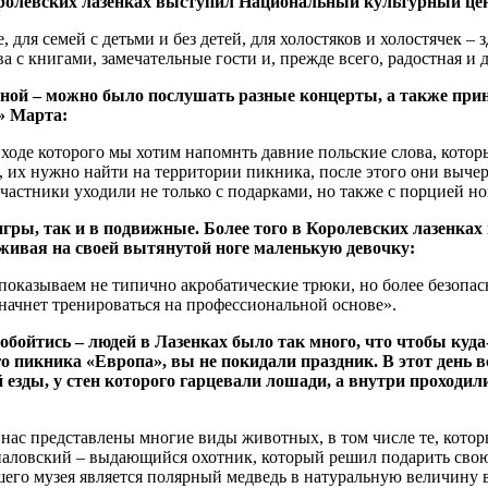
ролевских лазенках выступил Национальный культурный цен
ля семей с детьми и без детей, для холостяков и холостячек – з
ва с книгами, замечательные гости и, прежде всего, радостная 
й – можно было послушать разные концерты, а также принят
» Марта:
 ходе которого мы хотим напомнть давние польские слова, кото
 их нужно найти на территории пикника, после этого они вычерк
 участники уходили не только с подарками, но также с порцией н
гры, так и в подвижные. Более того в Королевских лазенка
рживая на своей вытянутой ноге маленькую девочку:
оказываем не типично акробатические трюки, но более безопас
и начнет тренироваться на профессиональной основе».
е обойтись – людей в Лазенках было так много, что чтобы ку
 пикника «Европа», вы не покидали праздник. В этот день в
 езды, у стен которого гарцевали лошади, а внутри проходи
нас представлены многие виды животных, в том числе те, которы
упаловский – выдающийся охотник, который решил подарить сво
шего музея является полярный медведь в натуральную величину 