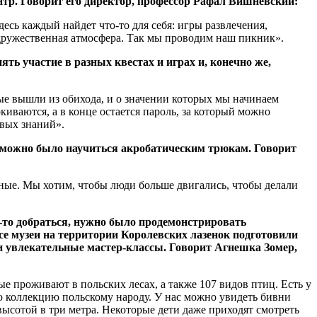
тр. Говорит его директор, профессор Рафал Вишневский:
десь каждый найдет что-то для себя: игры развлечения,
и дружественная атмосфера. Так мы проводим наш пикник».
ь участие в разных квестах и играх и, конечно же,
рые вышли из обихода, и о значении которых мы начинаем
иваются, а в конце остается пароль, за который можно
овых знаний».
х можно было научиться акробатическим трюкам. Говорит
ные. Мы хотим, чтобы люди больше двигались, чтобы делали
да-то добраться, нужно было продемонстрировать
се музеи на территории Королевских лазенок подготовили
ли увлекательные мастер-классы. Говорит Агнешка Зомер,
е проживают в польских лесах, а также 107 видов птиц. Есть у
ю коллекцию польскому народу. У нас можно увидеть бивни
высотой в три метра. Некоторые дети даже приходят смотреть