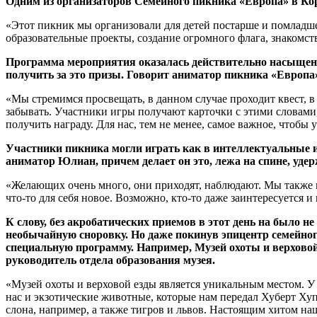
Одним из организаторов Семейного пикника «Европа» в Ко
«Этот пикник мы организовали для детей постарше и помладше, д
образовательные проекты, создание огромного флага, знакомст
Программа мероприятия оказалась действительно насыщенно
получить за это призы. Говорит аниматор пикника «Европа
«Мы стремимся просвещать, в данном случае проходит квест, в
забывать. Участники игры получают карточки с этими словами,
получить награду. Для нас, тем не менее, самое важное, чтобы
Участники пикника могли играть как в интеллектуальные и
аниматор Юлиан, причем делает он это, лежа на спине, уде
«Желающих очень много, они приходят, наблюдают. Мы также п
что-то для себя новое. Возможно, кто-то даже заинтересуется 
К слову, без акробатических приемов в этот день на было н
необычайную сноровку. Но даже покинув эпицентр семейного
специальную программу. Например, Музей охоты и верховой
руководитель отдела образования музея.
«Музей охоты и верховой езды является уникальным местом. У 
нас и экзотические животные, которые нам передал Хуберт Х
слона, например, а также тигров и львов. Настоящим хитом на