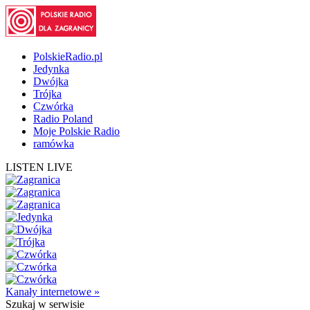
PolskieRadio.pl
Jedynka
Dwójka
Trójka
Czwórka
Radio Poland
Moje Polskie Radio
ramówka
LISTEN LIVE
Kanały internetowe »
Szukaj
w serwisie