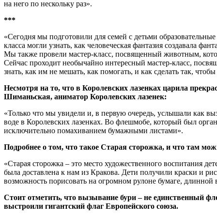
на него по нескольку раз».
***
«Сегодня мы подготовили для семей с детьми образовательные
класса могли узнать, как человеческая фантазия создавала фа
Мы также провели мастер-класс, посвященный животным, котор
Сейчас проходит необычайно интересный мастер-класс, посвяще
знать, как им не мешать, как помогать, и как сделать так, что
Несмотря на то, что в Королевских лазенках царила прекр
Шиманьская, аниматор Королевских лазенек:
«Только что мы увидели и, в первую очередь, услышали как вы
воде в Королевских лазенках. Во флешмобе, который был орга
исключительно помахиванием бумажными листами».
Подробнее о том, что такое Старая сторожка, и что там мож
«Старая сторожка – это место художественного воспитания де
была доставлена к нам из Кракова. Дети получили краски и ри
возможность порисовать на огромном рулоне бумаге, длинной в
Стоит отметить, что вызывание бури – не единственный фл
выстроили гигантский флаг Европейского союза.