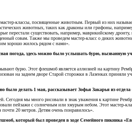
 мастер-классы, посвященные животным. Первый из них называе
нтастических животных, таких как драконы или грифоны, наприме
ые перестали существовать, например, маврикийскому дронту, и
нный совам. Также мы проведем мастер-класс о диких животных,
бы им хорошо жилось рядом с нами».
асная погода, здесь можно было услышать бурю, вызванную 
зывают бурю. Этот флешмоб является аллюзией на картину Рембр
низован на заднем дворе Старой сторожки в Лазенках приняли у
но было делать 1 мая, рассказывает Зофья Закарья из отдела
тей. Сегодня мы много рисовали в знак уважения к картине Рем
совали пейзажи с солнечным или хмурым небом. Этот мастер-кла
 почти 20 метров. Детям очень понравилось».
ешмоб, который был проведен в ходе Семейного пикника «Евр