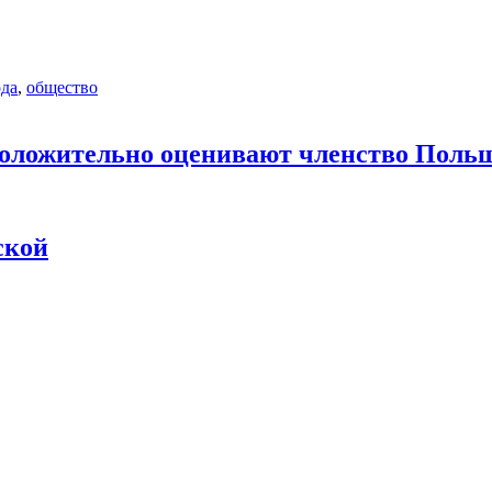
ода
,
общество
 положительно оценивают членство Поль
ской