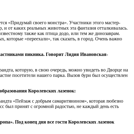
тся «Придумай своего монстра». Участники этого мастер-
р, и от каких реальных животных эта фантазия отталкивалась.
звестному также как птица додо, или тем же динозаврам.
 которые «переехали», так сказать, в город. Очень важно
участниками пикника. Говорит Лидия Ивановская-
андта, которую, в свою очередь, можно увидеть во Дворце на
частие посетители нашего парка. Вызов бури был осуществлен
 образования Королевских лазенок:
брандта «Пейзаж с добрым самаритянином», которая любезно
сс был принят с огромной радостью, не каждый день есть
опа». Под конец дня все гости Королевских лазенок