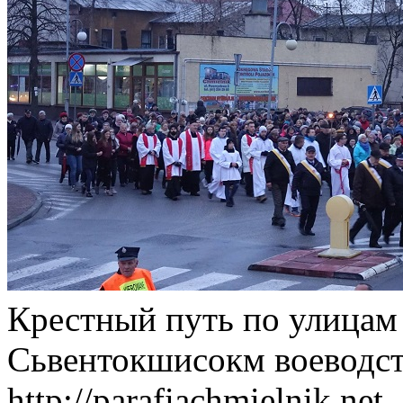
Крестный путь по улицам
Сьвентокшисокм воеводст
http://parafiachmielnik.net