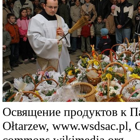
Освящение продуктов к Па
Ołtarzew, www.wsdsac.pl, 
commons.wikimedia.org