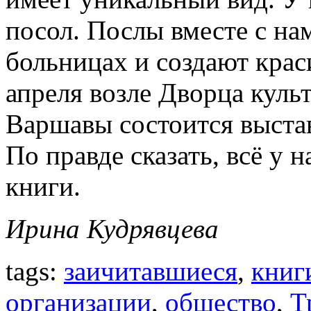
посол. Послы вместе с на
больницах и создают крас
апреля возле Дворца куль
Варшавы состоится выстав
По правде сказать, всё у 
книги.
Ирина Кудрявцева
tags:
заичитавшиеся
,
книг
организации
,
общество
,
Т