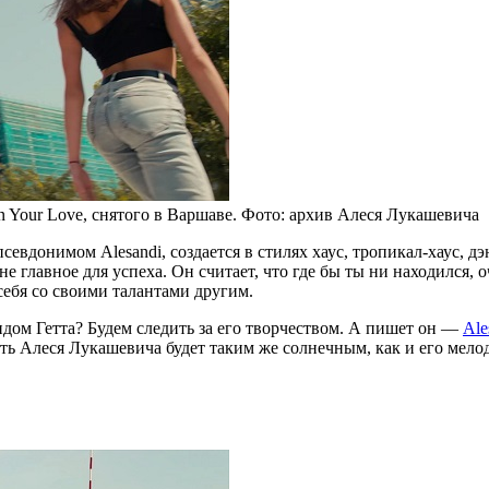
 Your Love, снятого в Варшаве. Фото: архив Алеся Лукашевича
евдонимом Alesandi, создается в стилях хаус, тропикал-хаус, д
е главное для успеха. Он считает, что где бы ты ни находился, 
себя со своими талантами другим.
ом Гетта? Будем следить за его творчеством. А пишет он —
Ale
уть Алеся Лукашевича будет таким же солнечным, как и его мело