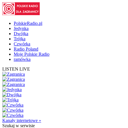
PolskieRadio.pl
Jedynka
Dwójka
Trójka
Czwórka
Radio Poland
Moje Polskie Radio
ramówka
LISTEN LIVE
Kanały internetowe »
Szukaj
w serwisie