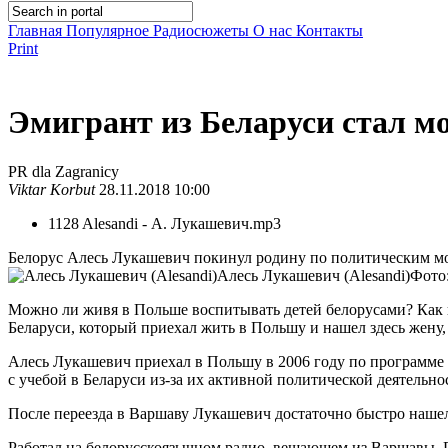
Главная
Популярное
Радиосюжеты
О нас
Контакты
Print
Эмигрант из Беларуси стал м
PR dla Zagranicy
Viktar Korbut
28.11.2018 10:00
1128 Alesandi - А. Лукашевич.mp3
Белорус Алесь Лукашевич покинул родину по политическим мо
Алесь Лукашевич (Alesandi)
Фото
Можно ли живя в Польше воспитывать детей белорусами? Как 
Беларуси, который приехал жить в Польшу и нашел здесь жену, 
Алесь Лукашевич приехал в Польшу в 2006 году по программе 
с учебой в Беларуси из-за их активной политической деятельно
После переезда в Варшаву Лукашевич достаточно быстро нашел
Работал на белорусскоязычном радио, вещающем из Варшавы. 