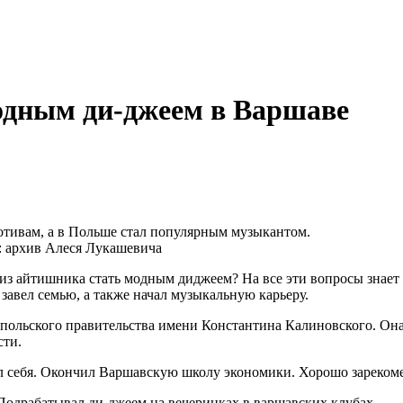
одным ди-джеем в Варшаве
тивам, а в Польше стал популярным музыкантом.
: архив Алеся Лукашевича
из айтишника стать модным диджеем? На все эти вопросы знае
завел семью, а также начал музыкальную карьеру.
польского правительства имени Константина Калиновского. Она
сти.
 себя. Окончил Варшавскую школу экономики. Хорошо зарекомен
Подрабатывал ди-джеем на вечеринках в варшавских клубах.