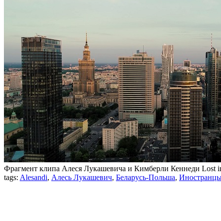
Фрагмент клипа Алеся Лукашевича и Кимберли Кеннеди Lost in
tags:
Alesandi
,
Алесь Лукашевич
,
Беларусь-Польша
,
Иностранцы