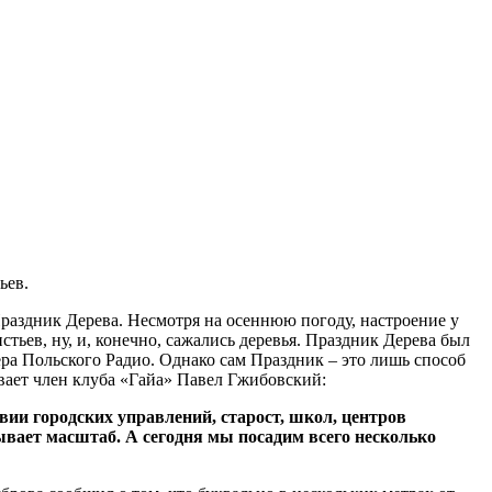
ьев.
Праздник Дерева. Несмотря на осеннюю погоду, настроение у
тьев, ну, и, конечно, сажались деревья. Праздник Дерева был
а Польского Радио. Однако сам Праздник – это лишь способ
ывает член клуба «Гайа» Павел Гжибовский:
вии городских управлений, старост, школ, центров
ывает масштаб. А сегодня мы посадим всего несколько