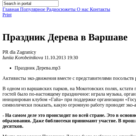
Главная
Популярное
Радиосюжеты
О нас
Контакты
Print
Праздник Дерева в Варшаве
PR dla Zagranicy
Iuniia Korobeinikova
11.10.2013 19:30
Праздник Дерева.mp3
Активисты эко-движения вместе с представителями посольств р
В одном из варшавских парков, на Мокотовских полях, кстати 
гостей было по-настоящему праздничное: играла музыка, органи
инициирован клубом «Гайа» при поддержке организации «Госуд
символически показать, какую огромную работу проводят эко-а
- На самом деле это происходит во всей стране. Это в осно
образования. Даже библиотеки принимают участие. В прошл
десятков.