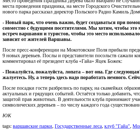
Место проведения Праздника Дерева было выбрано не случайно
места проведения праздника, на месте Городского Очистительн
нового парка рассказал директор Польского Радио Камиль Дом
- Новый парк, что очень важно, будет создаваться при помощ
совместно с будущими посетителями. Мы хотим, чтобы это 
встреч варшавян и туристов, чтобы это место использовалос
зависит от жителей Варшавы.
После пресс-конференции на Мокотовские Поля прибыли предст
9 новых деревьев. Послы и представители посольств сажали ко
комментировал её президент клуба «Гайа» Яцек Божек:
- Пожалуйста, пожалуйста, лопата – вот она. Где следующая?
жалуетесь. Ну, а теперь здесь надо поработать немного. Сей
После посадки гости разбрелись по парку, на скамейках обра
актуальных и грядущих событий. Остаётся только добавить, чт
защитой прав животных. В деятельности клуба принимают учас
символических деревьев – по числу каждого года существован
ЮК
tags:
варшавские парки
,
Государственные леса
,
клуб "Гайа"
,
Мок