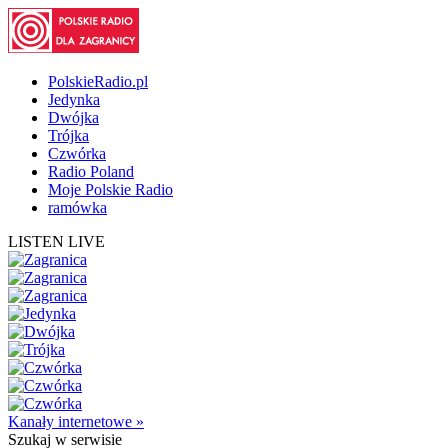
PolskieRadio.pl
Jedynka
Dwójka
Trójka
Czwórka
Radio Poland
Moje Polskie Radio
ramówka
LISTEN LIVE
Kanały internetowe »
Szukaj
w serwisie