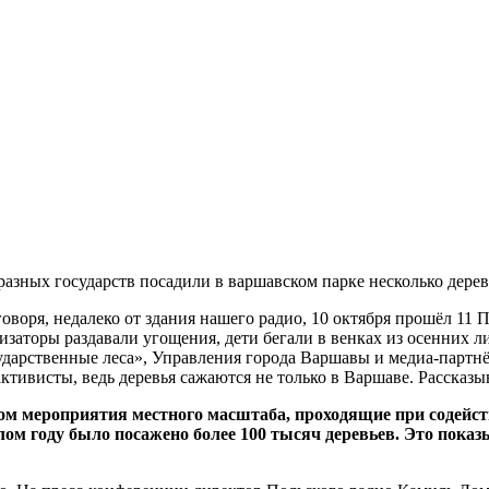
азных государств посадили в варшавском парке несколько дерев
говоря, недалеко от здания нашего радио, 10 октября прошёл 11 
заторы раздавали угощения, дети бегали в венках из осенних лис
арственные леса», Управления города Варшавы и медиа-партнёр
ктивисты, ведь деревья сажаются не только в Варшаве. Рассказ
вном мероприятия местного масштаба, проходящие при содейст
ом году было посажено более 100 тысяч деревьев. Это показ