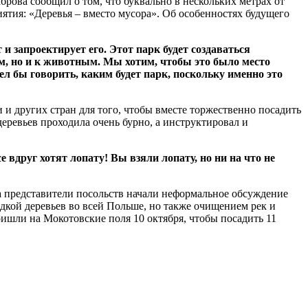
рова сообщил о том, что буквально в нескольких метрах от
ятия: «Деревья – вместо мусора». Об особенностях будущего
 и запроектирует его. Этот парк будет создаваться
ям, но и к животным. Мы хотим, чтобы это было место
тел бы говорить, каким будет парк, поскольку именно это
 других стран для того, чтобы вместе торжественно посадить
деревьев проходила очень бурно, а инструктировал и
е вдруг хотят лопату! Вы взяли лопату, но ни на что не
 а представители посольств начали неформальное обсуждение
адкой деревьев во всей Польше, но также очищением рек и
ишли на Мокотовские поля 10 октября, чтобы посадить 11