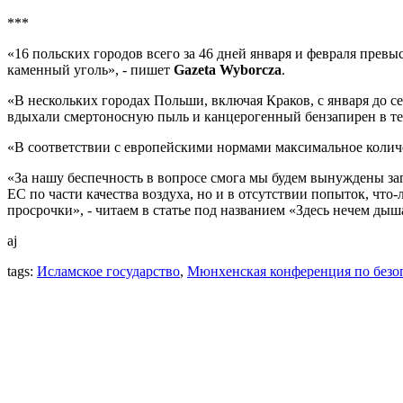
***
«16 польских городов всего за 46 дней января и февраля превы
каменный уголь», - пишет
Gazeta Wyborcza
.
«В нескольких городах Польши, включая Краков, с января до се
вдыхали смертоносную пыль и канцерогенный бензапирен в теч
«В соответствии с европейскими нормами максимальное количе
«За нашу беспечность в вопросе смога мы будем вынуждены зап
ЕС по части качества воздуха, но и в отсутствии попыток, что
просрочки», - читаем в статье под названием «Здесь нечем дыш
aj
tags:
Исламское государство
,
Мюнхенская конференция по безо