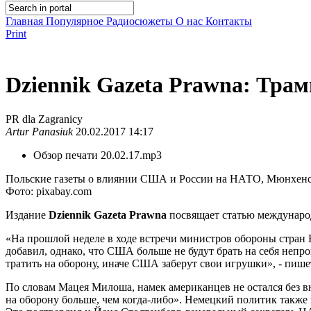
Главная
Популярное
Радиосюжеты
О нас
Контакты
Print
Dziennik Gazeta Prawna: Тр
PR dla Zagranicy
Artur Panasiuk
20.02.2017 14:17
Обзор печати 20.02.17.mp3
Польские газеты о влиянии США и России на НАТО, Мюнхенск
Фото: pixabay.com
Издание
Dziennik
Gazeta
Prawna
посвящает статью междуна
«На прошлой неделе в ходе встречи министров обороны стран
добавил, однако, что США больше не будут брать на себя неп
тратить на оборону, иначе США заберут свои игрушки», - пише
По словам Мацея Милоша, намек американцев не остался без 
на оборону больше, чем когда-либо». Немецкий политик также