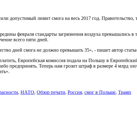
сили допустимый лимит смога на весь 2017 год. Правительство, 
редины февраля стандарты загрязнения воздуха превышались в те
ение всего пяти дней.
ство дней смога не должно превышать 35», - пишет автор стат
латить, Европейская комиссия подала на Польшу в Европейский 
-либо предпринять. Теперь нам грозит штраф в размере 4 млрд з
ать».
пасности
,
НАТО
,
Обзор печати
,
Россия
,
смог в Польше
,
Трамп