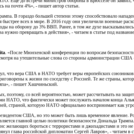
АТО. Еще до встречи министров обороны в Брюсселе он заявил,
ь на почти 4%», - пишет автор статьи.
рампа. В гораздо большей степени этому способствовало нападе
 быстрее всех в мире. В 2016 году они увеличили военные расх
оды на оборону до 3% ВВП. Ранее, в том же духе высказывалис
ва нужно превращать в действия», - читаем в статье под назв
ita
. «После Мюнхенской конференции по вопросам безопасности
«несмотря на утешительные слова со стороны администрации СШ
л, что вера США в НАТО требует веры европейских союзников 
 приговорены к жизни по соседству с Россией. Те же страны, кото
мпа», - пишет Хашчиньский.
х, поэтому, со всей вероятностью, может рассчитывать на защи
и НАТО, что фактически может послужить началом конца Альянс
ией, страной, которую НАТО официально воспринимает как угрозу
езидентом США, но это может быть лишь временное явление. Рос
является главной целью политики безопасности Дональда Трамп
нс желающих бороться с террористами и джихадистами и это не
нул глава российской дипломатии Сергей Лавров», - читаем в с