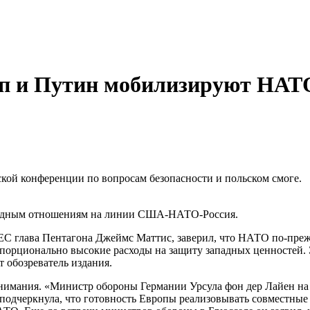
амп и Путин мобилизируют НАТ
ой конференции по вопросам безопасности и польском смоге.
родным отношениям на линии США-НАТО-Россия.
 ЕС глава Пентагона Джеймс Маттис, заверил, что НАТО по-пре
ропорционально высокие расходы на защиту западных ценностей
т обозреватель издания.
внимания. «Министр обороны Германии Урсула фон дер Лайен на 
 подчеркнула, что готовность Европы реализовывать совместны