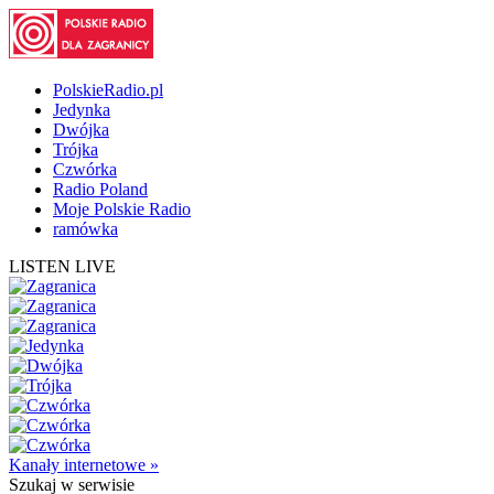
PolskieRadio.pl
Jedynka
Dwójka
Trójka
Czwórka
Radio Poland
Moje Polskie Radio
ramówka
LISTEN LIVE
Kanały internetowe »
Szukaj
w serwisie