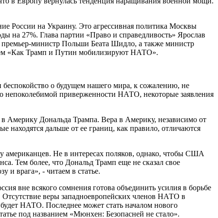
 что в Европу вернулась тенденция наращивания военной мощи.
ние России на Украину. Это агрессивная политика Москвы
оды на 27%. Глава партии «Право и справедливость» Ярослав
ь премьер-министр Польши Беата Шидло, а также министр
анием «Как Трамп и Путин мобилизируют НАТО».
 беспокойство о будущем нашего мира, к сожалению, не
А о непоколебимой приверженности НАТО, некоторые заявления
в Америку Дональда Трампа. Вера в Америку, независимо от
рые находятся дальше от ее границ, как правило, отличаются
ту американцев. Не в интересах поляков, однако, чтобы США
а. Тем более, что Дональд Трамп еще не сказал свое
 и врага», - читаем в статье.
сия вне всякого сомнения готова объединить усилия в борьбе
а. Отсутствие веры западноевропейских членов НАТО в
 будет НАТО. Последнее может стать началом нового
татье под названием «Мюнхен: Безопасней не стало».