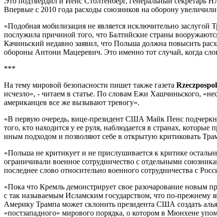
Это подтвердил и Йенс Столтенберг, генеральный секретарь Н
Впервые с 2010 года расходы союзников на оборону увеличилис
«Подобная мобилизация не является исключительно заслугой Т
послужила причиной того, что Балтийские страны вооружаются
Качиньский недавно заявил, что Польша должна повысить расх
обороны Антони Мацеревич. Это именно тот случай, когда сло
***
На тему мировой безопасности пишет также газета
Rzeczpospol
исчезло», - читаем в статье. По словам Ежи Хашчиньского, 
американцев все же вызывают тревогу».
«В первую очередь, вице-президент США Майк Пенс подчеркну
того, кто находится у ее руля, наблюдается в странах, которые
иным подходом и позволяют себе в открытую критиковать Тра
«Польша не критикует и не прислушивается к критике остальны
ограничивали военное сотрудничество с отдельными союзникам
последнее слово относительно военного сотрудничества с Росс
«Пока что Кремль демонстрирует свое разочарование новым пр
с так называемым Исламским государством, что по-прежнему 
Америку Трампа может склонить президента США создать алья
«постзападного» мирового порядка, о котором в Мюнхене упомя