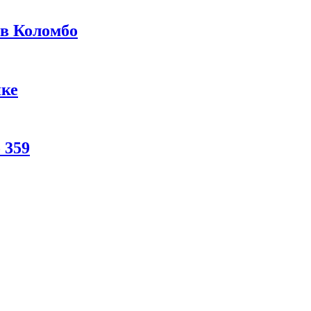
 в Коломбо
нке
 359