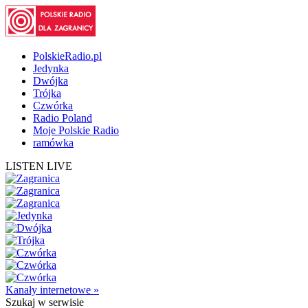
PolskieRadio.pl
Jedynka
Dwójka
Trójka
Czwórka
Radio Poland
Moje Polskie Radio
ramówka
LISTEN LIVE
Kanały internetowe »
Szukaj
w serwisie