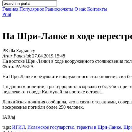
Главная
Популярное
Радиосюжеты
О нас
Контакты
Print
На Шри-Ланке в ходе перестре
PR dla Zagranicy
Artur Panasiuk
27.04.2019 15:48
На востоке Шри-Ланки в ходе вооруженного столкновения полиц
Фото: PAP/EPA
На Шри-Ланке в результате вооруженного столкновения сил без
По данным полиции, три террориста взорвали себя, убив при э
недалеко от города Калмунай на востоке острова.
Ланкийская полиция сообщила, что в связи с терактами, совер
воскресенье погибли более 250 человек.
IAR/aj
tags:
ИГИЛ
,
Исламское государство
,
теракты в Шри-Ланке
,
Шри