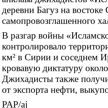
деревни Багуз на востоке
самопровозглашенного ха
В разгар войны «Исламско
контролировало территор
км² в Сирии и соседнем И
кровавую диктатуру около
Джихадисты также получи
от экспорта нефти, выкупо
PAP/aj