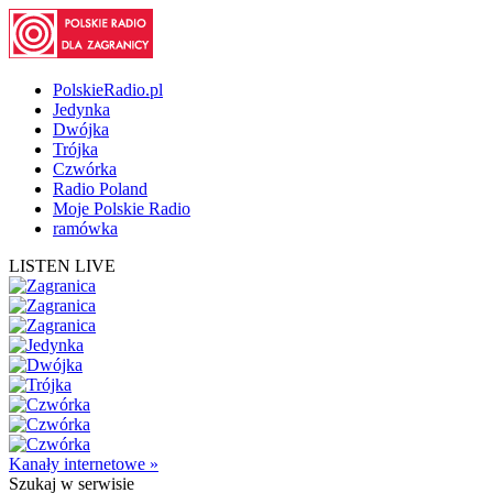
PolskieRadio.pl
Jedynka
Dwójka
Trójka
Czwórka
Radio Poland
Moje Polskie Radio
ramówka
LISTEN LIVE
Kanały internetowe »
Szukaj
w serwisie