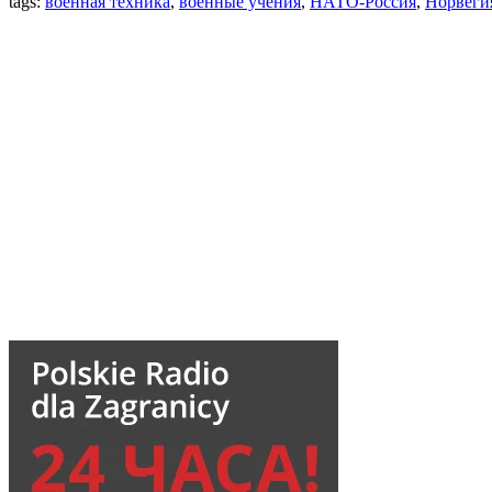
tags:
военная техника
,
военные учения
,
НАТО-Россия
,
Норвеги