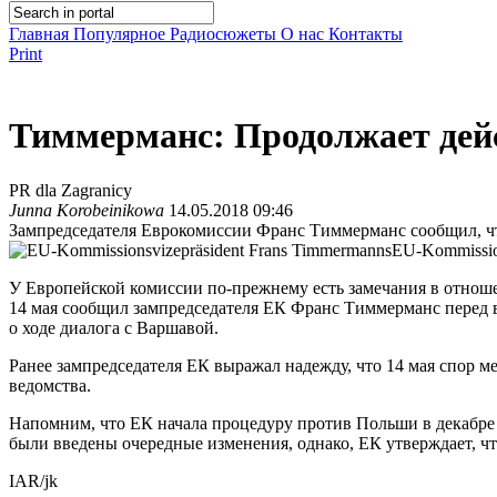
Главная
Популярное
Радиосюжеты
О нас
Контакты
Print
Тиммерманс: Продолжает дей
PR dla Zagranicy
Junna Korobeinikowa
14.05.2018 09:46
Зампредседателя Еврокомиссии Франс Тиммерманс сообщил, чт
EU-Kommissio
У Европейской комиссии по-прежнему есть замечания в отноше
14 мая сообщил зампредседателя ЕК Франс Тиммерманс перед 
о ходе диалога с Варшавой.
Ранее зампредседателя ЕК выражал надежду, что 14 мая спор 
ведомства.
Напомним, что ЕК начала процедуру против Польши в декабре п
были введены очередные изменения, однако, ЕК утверждает, чт
IAR/jk