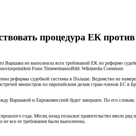
ствовать процедура ЕК проти
о Варшава не выполнила всех требований ЕК по реформе судеб
nsvizepräsident Frans Timmermanns
Bild: Wikimedia Commons
нии реформы судебной системы в Польше. Ведомство не намерено
встречей министров по европейским делам стран-членов ЕС в Б
между Варшавой и Еврокомиссией будет завершен. По его словам,
рошлого года. Месяц назад польское правительство ввело ряд и
о не все ее требования были выполнены.