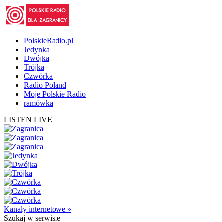
PolskieRadio.pl
Jedynka
Dwójka
Trójka
Czwórka
Radio Poland
Moje Polskie Radio
ramówka
LISTEN LIVE
Kanały internetowe »
Szukaj
w serwisie