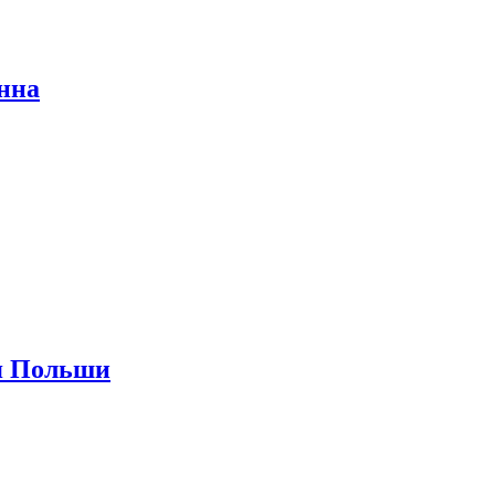
нна
ля Польши