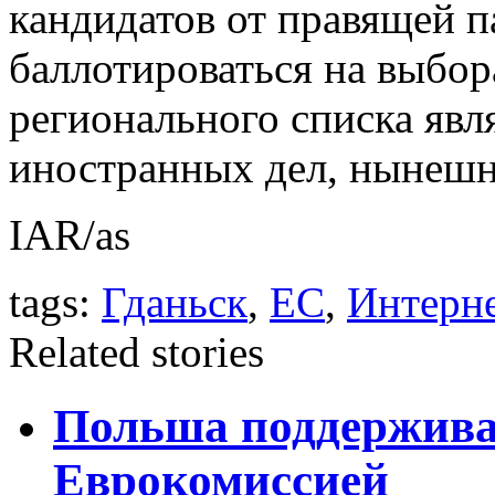
кандидатов от правящей п
баллотироваться на выбор
регионального списка яв
иностранных дел, нынешн
IAR/as
tags:
Гданьск
,
ЕС
,
Интерн
Related stories
Польша поддерживае
Еврокомиссией